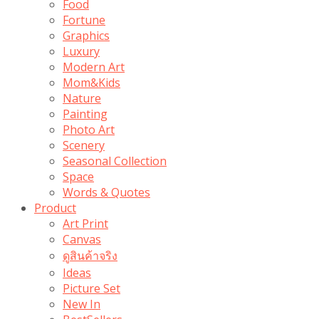
Food
Fortune
Graphics
Luxury
Modern Art
Mom&Kids
Nature
Painting
Photo Art
Scenery
Seasonal Collection
Space
Words & Quotes
Product
Art Print
Canvas
ดูสินค้าจริง
Ideas
Picture Set
New In