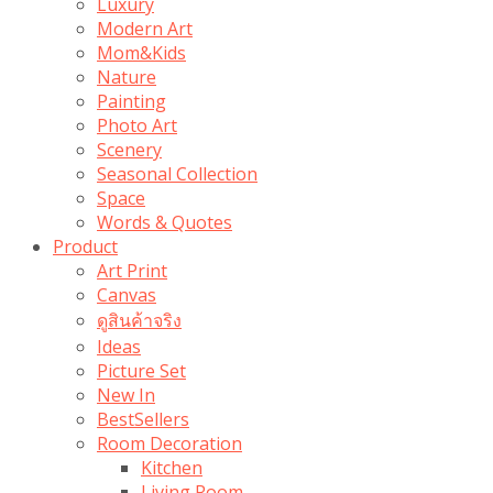
Luxury
Modern Art
Mom&Kids
Nature
Painting
Photo Art
Scenery
Seasonal Collection
Space
Words & Quotes
Product
Art Print
Canvas
ดูสินค้าจริง
Ideas
Picture Set
New In
BestSellers
Room Decoration
Kitchen
Living Room