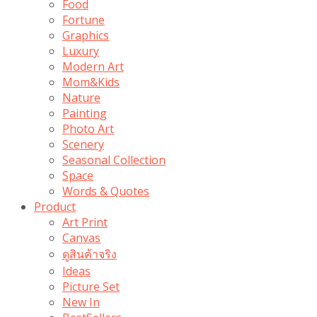
Food
Fortune
Graphics
Luxury
Modern Art
Mom&Kids
Nature
Painting
Photo Art
Scenery
Seasonal Collection
Space
Words & Quotes
Product
Art Print
Canvas
ดูสินค้าจริง
Ideas
Picture Set
New In