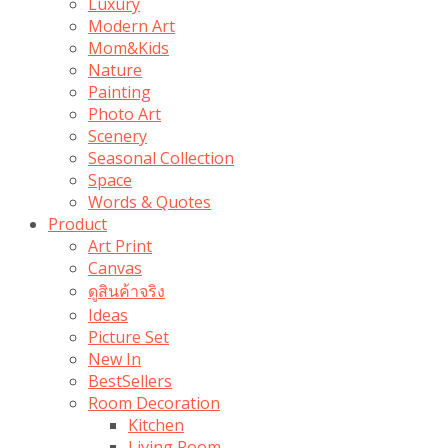
Luxury
Modern Art
Mom&Kids
Nature
Painting
Photo Art
Scenery
Seasonal Collection
Space
Words & Quotes
Product
Art Print
Canvas
ดูสินค้าจริง
Ideas
Picture Set
New In
BestSellers
Room Decoration
Kitchen
Living Room