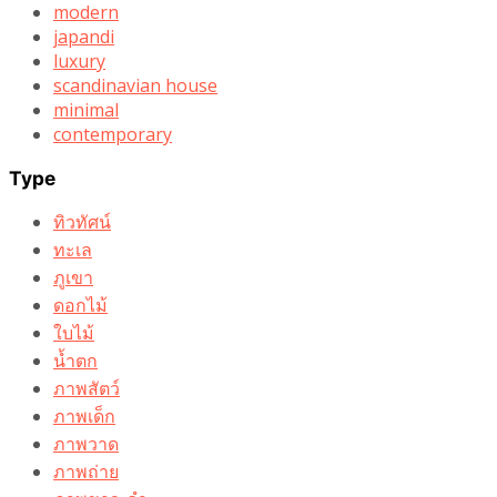
modern
japandi
luxury
scandinavian house
minimal
contemporary
Type
ทิวทัศน์
ทะเล
ภูเขา
ดอกไม้
ใบไม้
น้ำตก
ภาพสัตว์
ภาพเด็ก
ภาพวาด
ภาพถ่าย