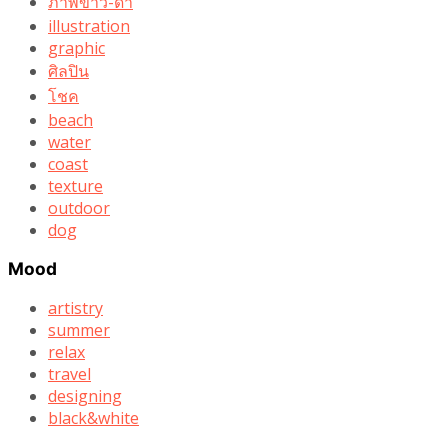
ภาพขาว-ดำ
illustration
graphic
ศิลปิน
โชค
beach
water
coast
texture
outdoor
dog
Mood
artistry
summer
relax
travel
designing
black&white