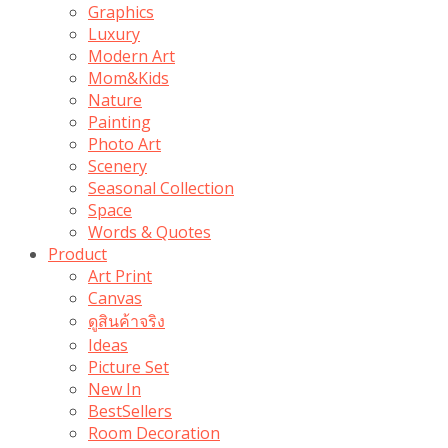
Graphics
Luxury
Modern Art
Mom&Kids
Nature
Painting
Photo Art
Scenery
Seasonal Collection
Space
Words & Quotes
Product
Art Print
Canvas
ดูสินค้าจริง
Ideas
Picture Set
New In
BestSellers
Room Decoration