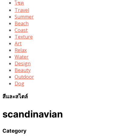
โชค
Travel
Summer
Beach
Coast
Texture
Art
Relax
Water
Design
Beauty
Outdoor
Dog
สีและสไตล์
scandinavian
Category