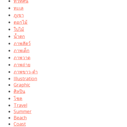
ทิวทัศน์
ทะเล
ภูเขา
ดอกไม้
ใบไม้
น้ำตก
ภาพสัตว์
ภาพเด็ก
ภาพวาด
ภาพถ่าย
ภาพขาว-ดำ
Illustration
Graphic
ศิลปิน
โชค
Travel
Summer
Beach
Coast