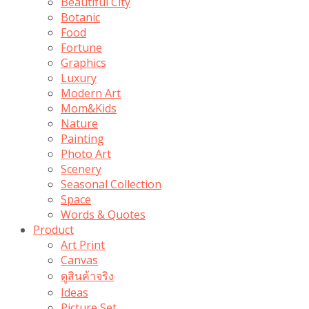
Beautiful City
Botanic
Food
Fortune
Graphics
Luxury
Modern Art
Mom&Kids
Nature
Painting
Photo Art
Scenery
Seasonal Collection
Space
Words & Quotes
Product
Art Print
Canvas
ดูสินค้าจริง
Ideas
Picture Set