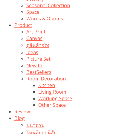
Seasonal Collection
Space
Words & Quotes
Product
Art Print
Canvas
ดูสินค้าจริง
Ideas
Picture Set
New In
BestSellers
Room Decoration
Kitchen
Living Room
Working Space
Other Space
Review
Blog
ขนาดรูป
โทนสีบอกนิสัย