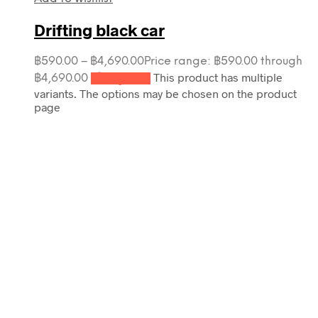
Drifting black car
฿
590.00
–
฿
4,690.00
Price range: ฿590.00 through
This product has multiple
฿4,690.00
เลือกรูปแบบ
variants. The options may be chosen on the product
page