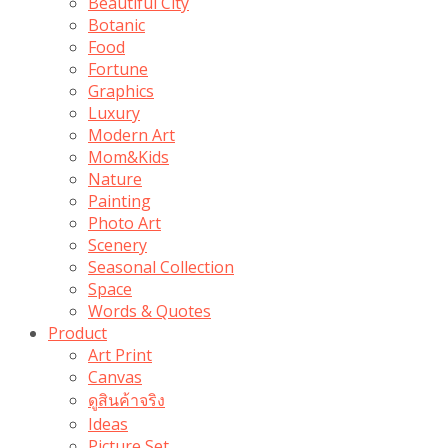
Beautiful City
Botanic
Food
Fortune
Graphics
Luxury
Modern Art
Mom&Kids
Nature
Painting
Photo Art
Scenery
Seasonal Collection
Space
Words & Quotes
Product
Art Print
Canvas
ดูสินค้าจริง
Ideas
Picture Set