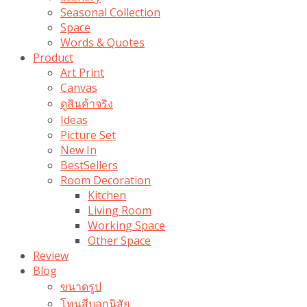
Seasonal Collection
Space
Words & Quotes
Product
Art Print
Canvas
ดูสินค้าจริง
Ideas
Picture Set
New In
BestSellers
Room Decoration
Kitchen
Living Room
Working Space
Other Space
Review
Blog
ขนาดรูป
โทนสีบอกนิสัย