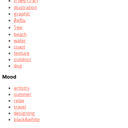
ภาพขาว-ดำ
illustration
graphic
ศิลปิน
โชค
beach
water
coast
texture
outdoor
dog
Mood
artistry
summer
relax
travel
designing
black&white