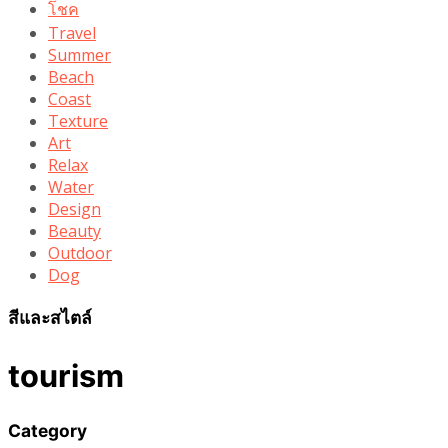
โชค
Travel
Summer
Beach
Coast
Texture
Art
Relax
Water
Design
Beauty
Outdoor
Dog
สีและสไตล์
tourism
Category