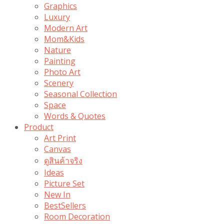
Graphics
Luxury
Modern Art
Mom&Kids
Nature
Painting
Photo Art
Scenery
Seasonal Collection
Space
Words & Quotes
Product
Art Print
Canvas
ดูสินค้าจริง
Ideas
Picture Set
New In
BestSellers
Room Decoration