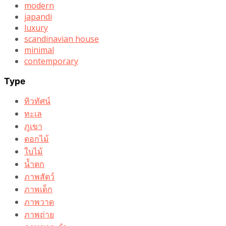
modern
japandi
luxury
scandinavian house
minimal
contemporary
Type
ทิวทัศน์
ทะเล
ภูเขา
ดอกไม้
ใบไม้
น้ำตก
ภาพสัตว์
ภาพเด็ก
ภาพวาด
ภาพถ่าย