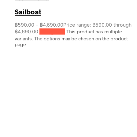
Sailboat
฿
590.00
–
฿
4,690.00
Price range: ฿590.00 through
฿4,690.00
เลือกรูปแบบ
This product has multiple
variants. The options may be chosen on the product
page