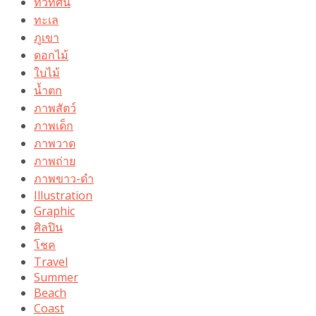
ทิวทัศน์
ทะเล
ภูเขา
ดอกไม้
ใบไม้
น้ำตก
ภาพสัตว์
ภาพเด็ก
ภาพวาด
ภาพถ่าย
ภาพขาว-ดำ
Illustration
Graphic
ศิลปิน
โชค
Travel
Summer
Beach
Coast