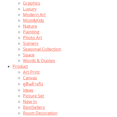
Graphics
Luxury
Modern Art
Mom&Kids
Nature
Painting
Photo Art
Scenery
Seasonal Collection
Space
Words & Quotes
Product
Art Print
Canvas
ดูสินค้าจริง
Ideas
Picture Set
New In
BestSellers
Room Decoration