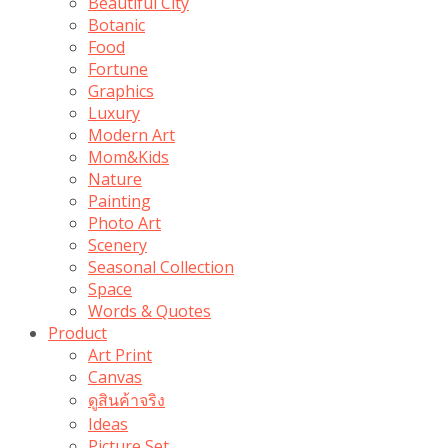
Beautiful City
Botanic
Food
Fortune
Graphics
Luxury
Modern Art
Mom&Kids
Nature
Painting
Photo Art
Scenery
Seasonal Collection
Space
Words & Quotes
Product
Art Print
Canvas
ดูสินค้าจริง
Ideas
Picture Set