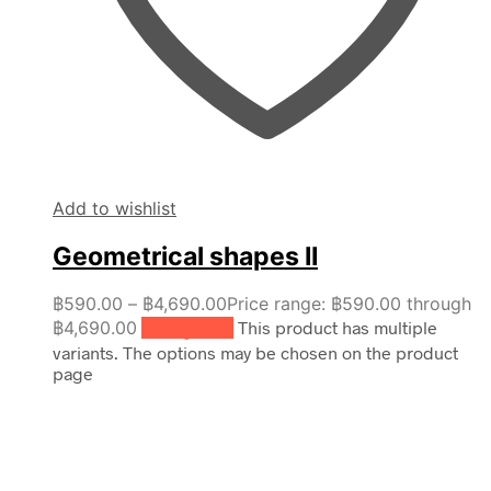
Add to wishlist
Geometrical shapes II
฿
590.00
–
฿
4,690.00
Price range: ฿590.00 through
฿4,690.00
เลือกรูปแบบ
This product has multiple
variants. The options may be chosen on the product
page