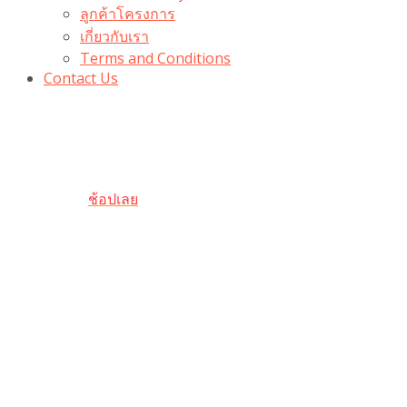
ลูกค้าโครงการ
เกี่ยวกับเรา
Terms and Conditions
Contact Us
รับเลยโค้ดส่วนลด 100 บาท
“100BUYTODAY” ใช้ได้ที่ตระกร้า
ถึง 31 ต.ค นี้
ช้อปเลย