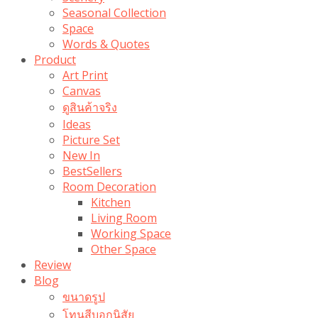
Seasonal Collection
Space
Words & Quotes
Product
Art Print
Canvas
ดูสินค้าจริง
Ideas
Picture Set
New In
BestSellers
Room Decoration
Kitchen
Living Room
Working Space
Other Space
Review
Blog
ขนาดรูป
โทนสีบอกนิสัย