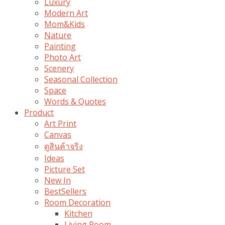
Luxury
Modern Art
Mom&Kids
Nature
Painting
Photo Art
Scenery
Seasonal Collection
Space
Words & Quotes
Product
Art Print
Canvas
ดูสินค้าจริง
Ideas
Picture Set
New In
BestSellers
Room Decoration
Kitchen
Living Room