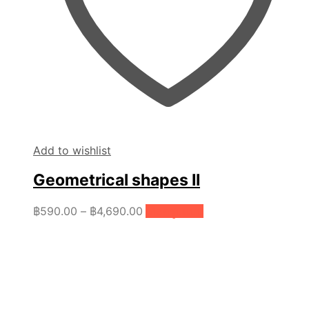
Add to wishlist
Geometrical shapes II
Price
This
฿
590.00
–
฿
4,690.00
เลือกรูปแบบ
product
range:
has
฿590.00
multiple
through
variants.
฿4,690.00
The
options
may