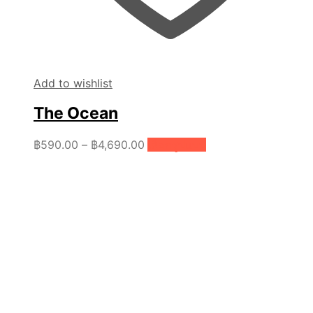
Add to wishlist
The Ocean
Price
This
฿
590.00
–
฿
4,690.00
เลือกรูปแบบ
product
range:
has
฿590.00
multiple
through
variants.
฿4,690.00
The
options
may
be
chosen
on
the
product