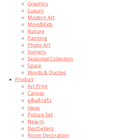
Graphics
Luxury
Modern Art
Mom&Kids
Nature
Painting
Photo Art
Scenery
Seasonal Collection
Space
Words & Quotes
Product
Art Print
Canvas
ดูสินค้าจริง
Ideas
Picture Set
New In
BestSellers
Room Decoration