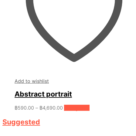
Add to wishlist
Abstract portrait
Price
This
฿
590.00
–
฿
4,690.00
เลือกรูปแบบ
product
range:
has
฿590.00
Suggested
multiple
through
variants.
฿4,690.00
The