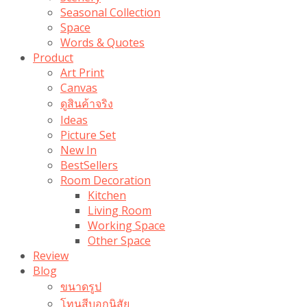
Seasonal Collection
Space
Words & Quotes
Product
Art Print
Canvas
ดูสินค้าจริง
Ideas
Picture Set
New In
BestSellers
Room Decoration
Kitchen
Living Room
Working Space
Other Space
Review
Blog
ขนาดรูป
โทนสีบอกนิสัย