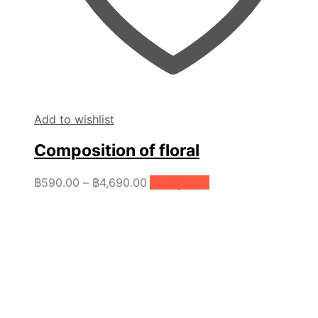
Add to wishlist
Composition of floral
Price
This
฿
590.00
–
฿
4,690.00
เลือกรูปแบบ
product
range:
has
฿590.00
multiple
through
variants.
฿4,690.00
The
options
may
be
chosen
on