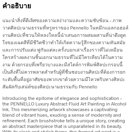
คำอธิบาย
แนะนำสิ่งที่ดีเลิศของความสง่างามและความซับซ้อน – ภาพ
วาดศิลปะนามธรรมที่หรูหราของ Pennello ในหมึกแอลกอฮอล์
งานศิลปะที่ชวนให้หลงใหลนี้นำเสนอการผสมผสานที่น่าดึงดูด
ใจของเฉดสีที่มีชีวิตชีวาทำให้เกิดความรู้สึกของความทันสมัย
และการปรับแต่ง พู่กันแต่ละครั้งบอกเล่าเรื่องราวที่ไม่เหมือน
ใครสร้างผลงานชิ้นเอกนามธรรมที่ไม่มีใครเทียบได้ในความ
งาม ด้วยกรอบที่เพรียวบางและมีสไตล์การพิมพ์ศิลปะกรอบนี้
เป็นสิ่งที่ไม่ควรพลาดสำหรับผู้ที่ชื่นชอบงานศิลปะที่ต้องการยก
ระดับพื้นที่อยู่อาศัยของพวกเขาด้วยความมีไหวพริบทางศิลปะ
สัมผัสกับเสน่ห์ของศิลปะนามธรรมกับ Pennello
Introducing the epitome of elegance and sophistication –
the PENNELLO Luxury Abstract Fluid Art Painting in Alcohol
Ink. This mesmerizing artwork showcases a captivating
blend of vibrant hues, exuding a sense of modernity and
refinement. Each brushstroke tells a unique story, creating
an abstract masterpiece that is unparalleled in its beauty.
With its sleek and stylish frame, this framed art print is a