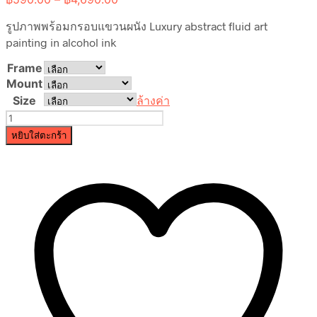
range:
รูปภาพพร้อมกรอบแขวนผนัง Luxury abstract fluid art
฿590.00
through
painting in alcohol ink
฿4,690.00
Frame
Mount
Size
ล้างค่า
จำนวน
Luxury
หยิบใส่ตะกร้า
abstract
fluid
art
painting
in
alcohol
ink
ชิ้น