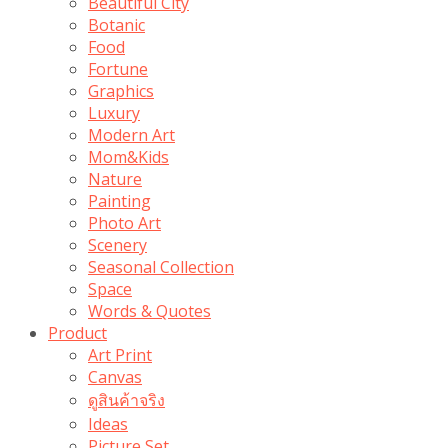
Beautiful City
Botanic
Food
Fortune
Graphics
Luxury
Modern Art
Mom&Kids
Nature
Painting
Photo Art
Scenery
Seasonal Collection
Space
Words & Quotes
Product
Art Print
Canvas
ดูสินค้าจริง
Ideas
Picture Set