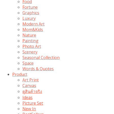
Food
Fortune
Graphics
Luxury
Modern Art
Mom&Kids
Nature
Painting
Photo Art
Scenery
Seasonal Collection
Space
Words & Quotes
Product
Art Print
Canvas
ดูสินค้าจริง
Ideas
Picture Set
New In