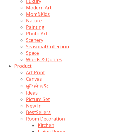
Luxury
Modern Art
Mom&Kids
Nature
Painting
Photo Art
Scenery
Seasonal Collection
Space
Words & Quotes
Product
Art Print
Canvas
ดูสินค้าจริง
Ideas
Picture Set
New In
BestSellers
Room Decoration
Kitchen
Living Room