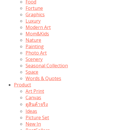
Food
Fortune
Graphics
Luxury
Modern Art
Mom&Kids
Nature
Painting
Photo Art
Scenery
Seasonal Collection
Space
Words & Quotes
Product
Art Print
Canvas
ดูสินค้าจริง
Ideas
Picture Set
New In