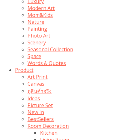
Luxury
Modern Art
Mom&Kids
Nature
Painting
Photo Art
Scenery
Seasonal Collection
Space
Words & Quotes
Product
Art Print
Canvas
ดูสินค้าจริง
Ideas
Picture Set
New In
BestSellers
Room Decoration
Kitchen
Living Room