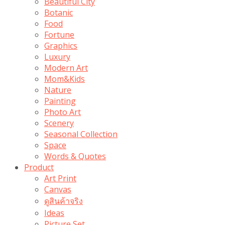
Beautiful City
Botanic
Food
Fortune
Graphics
Luxury
Modern Art
Mom&Kids
Nature
Painting
Photo Art
Scenery
Seasonal Collection
Space
Words & Quotes
Product
Art Print
Canvas
ดูสินค้าจริง
Ideas
Picture Set