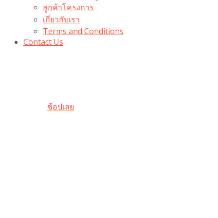
ลูกค้าโครงการ
เกี่ยวกับเรา
Terms and Conditions
Contact Us
รับเลยโค้ดส่วนลด 100 บาท
“100BUYTODAY” ใช้ได้ที่ตระกร้า
ถึง 31 ต.ค นี้
ช้อปเลย