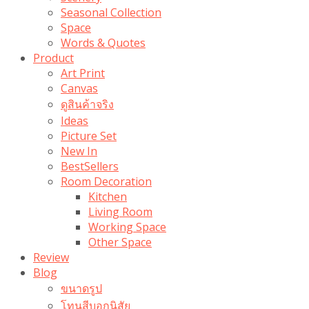
Seasonal Collection
Space
Words & Quotes
Product
Art Print
Canvas
ดูสินค้าจริง
Ideas
Picture Set
New In
BestSellers
Room Decoration
Kitchen
Living Room
Working Space
Other Space
Review
Blog
ขนาดรูป
โทนสีบอกนิสัย