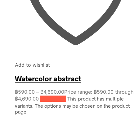
Add to wishlist
Watercolor abstract
฿
590.00
–
฿
4,690.00
Price range: ฿590.00 through
฿4,690.00
เลือกรูปแบบ
This product has multiple
variants. The options may be chosen on the product
page