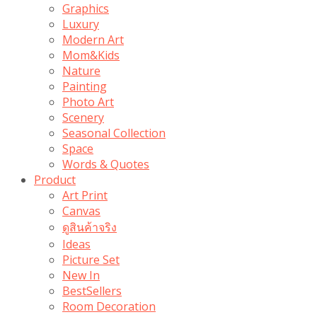
Graphics
Luxury
Modern Art
Mom&Kids
Nature
Painting
Photo Art
Scenery
Seasonal Collection
Space
Words & Quotes
Product
Art Print
Canvas
ดูสินค้าจริง
Ideas
Picture Set
New In
BestSellers
Room Decoration