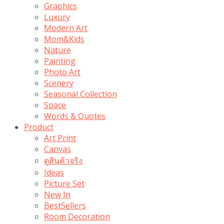
Graphics
Luxury
Modern Art
Mom&Kids
Nature
Painting
Photo Art
Scenery
Seasonal Collection
Space
Words & Quotes
Product
Art Print
Canvas
ดูสินค้าจริง
Ideas
Picture Set
New In
BestSellers
Room Decoration