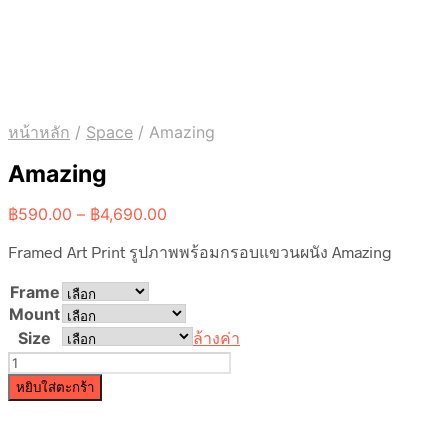
หน้าหลัก
/
Space
/
Amazing
Amazing
Price
฿
590.00
–
฿
4,690.00
range:
Framed Art Print รูปภาพพร้อมกรอบแขวนผนัง Amazing
฿590.00
through
Frame
฿4,690.00
Mount
Size
ล้างค่า
จำนวน
Amazing
หยิบใส่ตะกร้า
ชิ้น