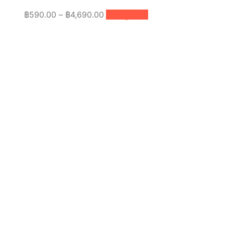
Price
This
฿
590.00
–
฿
4,690.00
เลือกรูปแบบ
product
range:
has
฿590.00
multiple
through
variants.
฿4,690.00
The
options
may
be
chosen
on
the
product
page