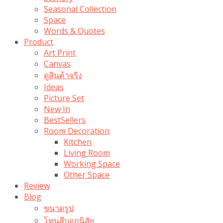
Seasonal Collection
Space
Words & Quotes
Product
Art Print
Canvas
ดูสินค้าจริง
Ideas
Picture Set
New In
BestSellers
Room Decoration
Kitchen
Living Room
Working Space
Other Space
Review
Blog
ขนาดรูป
โทนสีบอกนิสัย