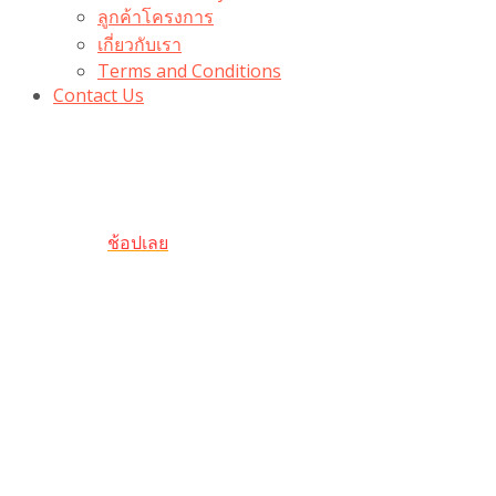
ลูกค้าโครงการ
เกี่ยวกับเรา
Terms and Conditions
Contact Us
รับเลยโค้ดส่วนลด 100 บาท
“100BUYTODAY” ใช้ได้ที่ตระกร้า
ถึง 31 ต.ค นี้
ช้อปเลย