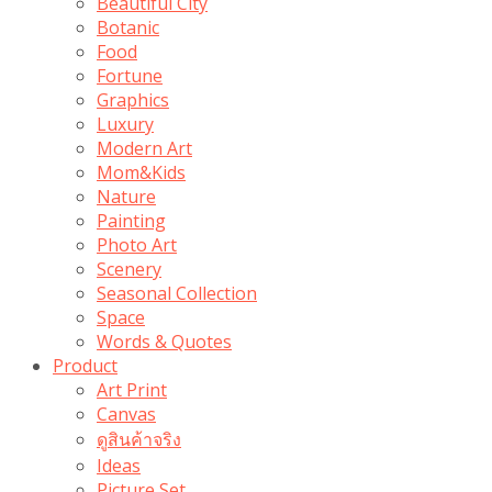
Beautiful City
Botanic
Food
Fortune
Graphics
Luxury
Modern Art
Mom&Kids
Nature
Painting
Photo Art
Scenery
Seasonal Collection
Space
Words & Quotes
Product
Art Print
Canvas
ดูสินค้าจริง
Ideas
Picture Set