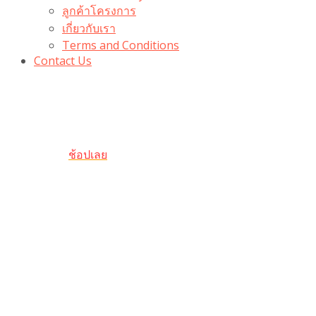
ลูกค้าโครงการ
เกี่ยวกับเรา
Terms and Conditions
Contact Us
รับเลยโค้ดส่วนลด 100 บาท
“100BUYTODAY” ใช้ได้ที่ตระกร้า
ถึง 31 ต.ค นี้
ช้อปเลย