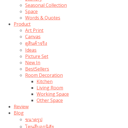
Seasonal Collection
Space
Words & Quotes
Product
Art Print
Canvas
ดูสินค้าจริง
Ideas
Picture Set
New In
BestSellers
Room Decoration
Kitchen
Living Room
Working Space
Other Space
Review
Blog
ขนาดรูป
โทนสีบอกนิสัย