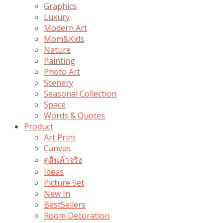
Graphics
Luxury
Modern Art
Mom&Kids
Nature
Painting
Photo Art
Scenery
Seasonal Collection
Space
Words & Quotes
Product
Art Print
Canvas
ดูสินค้าจริง
Ideas
Picture Set
New In
BestSellers
Room Decoration