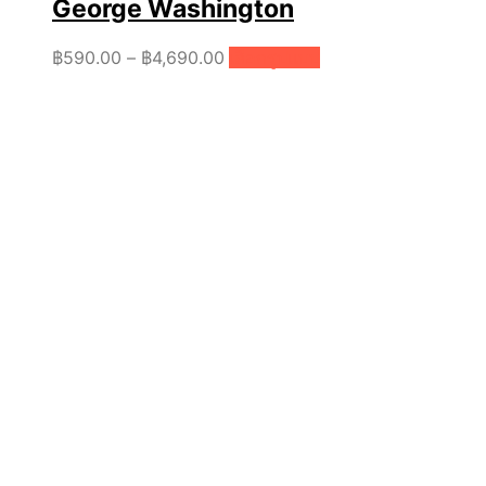
George Washington
Price
This
฿
590.00
–
฿
4,690.00
เลือกรูปแบบ
product
range:
has
฿590.00
multiple
through
variants.
฿4,690.00
The
options
may
be
chosen
on
the
product
page