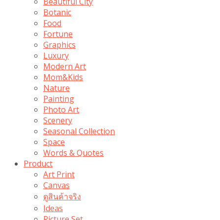
Beautiful City
Botanic
Food
Fortune
Graphics
Luxury
Modern Art
Mom&Kids
Nature
Painting
Photo Art
Scenery
Seasonal Collection
Space
Words & Quotes
Product
Art Print
Canvas
ดูสินค้าจริง
Ideas
Picture Set