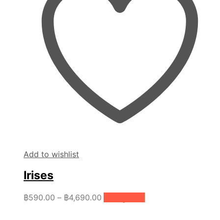
Add to wishlist
Irises
Price
This
฿
590.00
–
฿
4,690.00
เลือกรูปแบบ
product
range:
has
฿590.00