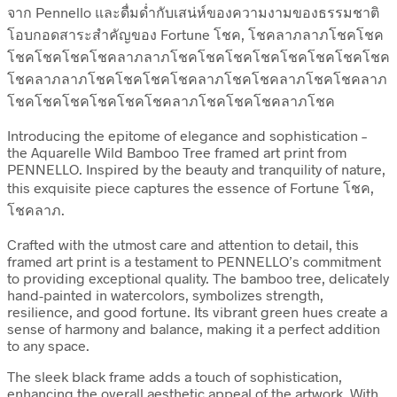
จาก Pennello และดื่มด่ำกับเสน่ห์ของความงามของธรรมชาติ
โอบกอดสาระสำคัญของ Fortune โชค, โชคลาภลาภโชคโชค
โชคโชคโชคโชคลาภลาภโชคโชคโชคโชคโชคโชคโชคโชค
โชคลาภลาภโชคโชคโชคโชคลาภโชคโชคลาภโชคโชคลาภ
โชคโชคโชคโชคโชคโชคลาภโชคโชคโชคลาภโชค
Introducing the epitome of elegance and sophistication –
the Aquarelle Wild Bamboo Tree framed art print from
PENNELLO. Inspired by the beauty and tranquility of nature,
this exquisite piece captures the essence of Fortune โชค,
โชคลาภ.
Crafted with the utmost care and attention to detail, this
framed art print is a testament to PENNELLO’s commitment
to providing exceptional quality. The bamboo tree, delicately
hand-painted in watercolors, symbolizes strength,
resilience, and good fortune. Its vibrant green hues create a
sense of harmony and balance, making it a perfect addition
to any space.
The sleek black frame adds a touch of sophistication,
enhancing the overall aesthetic appeal of the artwork. With