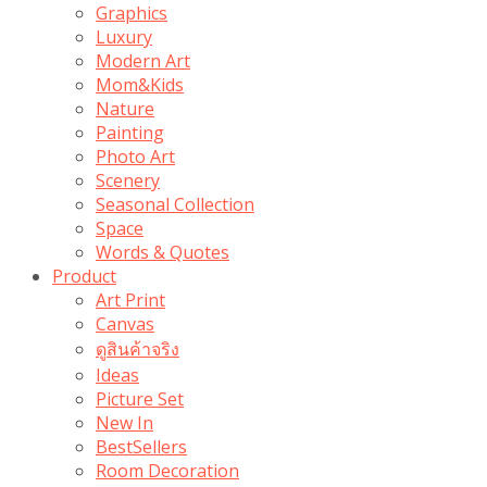
Graphics
Luxury
Modern Art
Mom&Kids
Nature
Painting
Photo Art
Scenery
Seasonal Collection
Space
Words & Quotes
Product
Art Print
Canvas
ดูสินค้าจริง
Ideas
Picture Set
New In
BestSellers
Room Decoration