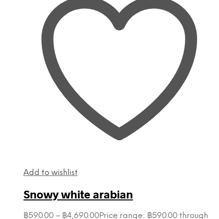
Add to wishlist
Snowy white arabian
฿
590.00
–
฿
4,690.00
Price range: ฿590.00 through