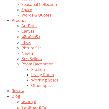
Seasonal Collection
Space
Words & Quotes
Product
Art Print
Canvas
ดูสินค้าจริง
Ideas
Picture Set
New In
BestSellers
Room Decoration
Kitchen
Living Room
Working Space
Other Space
Review
Blog
ขนาดรูป
โทนสีบอกนิสัย