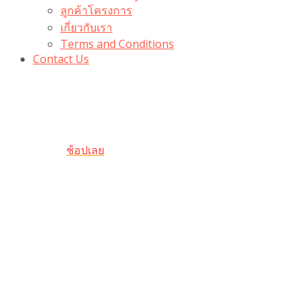
ลูกค้าโครงการ
เกี่ยวกับเรา
Terms and Conditions
Contact Us
รับเลยโค้ดส่วนลด 100 บาท
“100BUYTODAY” ใช้ได้ที่ตระกร้า
ถึง 31 ต.ค นี้
ช้อปเลย