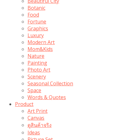
Beautiful City
Botanic
Food
Fortune
Graphics
Luxury
Modern Art
Mom&Kids
Nature
Painting
Photo Art
Scenery
Seasonal Collection
Space
Words & Quotes
Product
Art Print
Canvas
ดูสินค้าจริง
Ideas
Picture Set