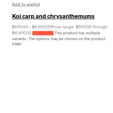
Add to wishlist
Koi carp and chrysanthemums
฿
590.00
–
฿
4,690.00
Price range: ฿590.00 through
This product has multiple
฿4,690.00
เลือกรูปแบบ
variants. The options may be chosen on the product
page