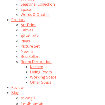
Seasonal Collection
Space
Words & Quotes
Product
Art Print
Canvas
ดูสินค้าจริง
Ideas
Picture Set
New In
BestSellers
Room Decoration
Kitchen
Living Room
Working Space
Other Space
Review
Blog
ขนาดรูป
โทนสีบอกนิสัย