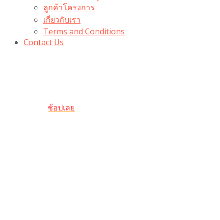
ลูกค้าโครงการ
เกี่ยวกับเรา
Terms and Conditions
Contact Us
รับเลยโค้ดส่วนลด 100 บาท
“100BUYTODAY” ใช้ได้ที่ตระกร้า
ถึง 31 ต.ค นี้
ช้อปเลย