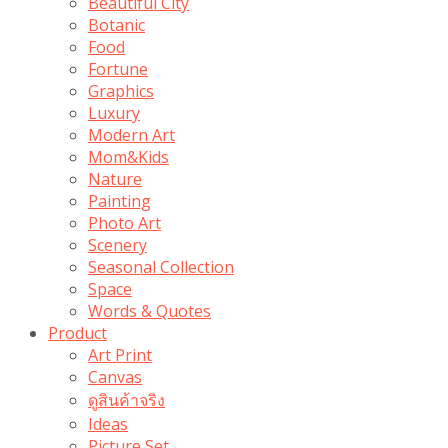
Beautiful City
Botanic
Food
Fortune
Graphics
Luxury
Modern Art
Mom&Kids
Nature
Painting
Photo Art
Scenery
Seasonal Collection
Space
Words & Quotes
Product
Art Print
Canvas
ดูสินค้าจริง
Ideas
Picture Set