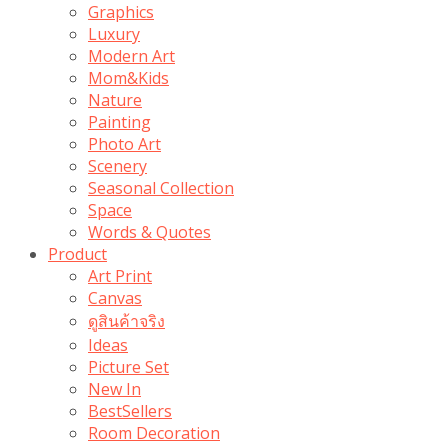
Graphics
Luxury
Modern Art
Mom&Kids
Nature
Painting
Photo Art
Scenery
Seasonal Collection
Space
Words & Quotes
Product
Art Print
Canvas
ดูสินค้าจริง
Ideas
Picture Set
New In
BestSellers
Room Decoration