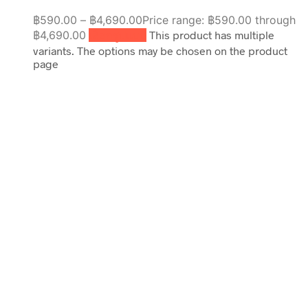
฿
590.00
–
฿
4,690.00
Price range: ฿590.00 through
฿4,690.00
เลือกรูปแบบ
This product has multiple
variants. The options may be chosen on the product
page