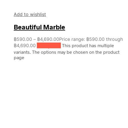
Add to wishlist
Beautiful Marble
฿
590.00
–
฿
4,690.00
Price range: ฿590.00 through
฿4,690.00
เลือกรูปแบบ
This product has multiple
variants. The options may be chosen on the product
page