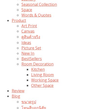
Seasonal Collection
Space
Words & Quotes
Product
Art Print
Canvas
ดูสินค้าจริง
Ideas
Picture Set
New In
BestSellers
Room Decoration
Kitchen
Living Room
Working Space
Other Space
Review
Blog
ขนาดรูป
โทนสีบอกนิสัย