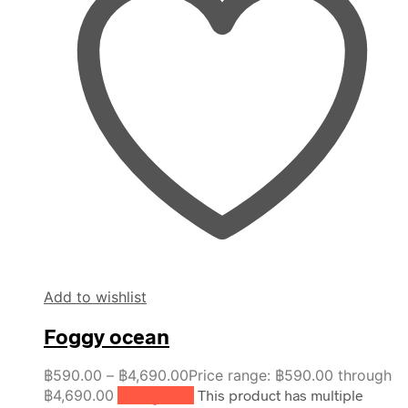
Add to wishlist
Foggy ocean
฿
590.00
–
฿
4,690.00
Price range: ฿590.00 through
฿4,690.00
เลือกรูปแบบ
This product has multiple