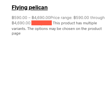
Flying pelican
฿
590.00
–
฿
4,690.00
Price range: ฿590.00 through
฿4,690.00
เลือกรูปแบบ
This product has multiple
variants. The options may be chosen on the product
page