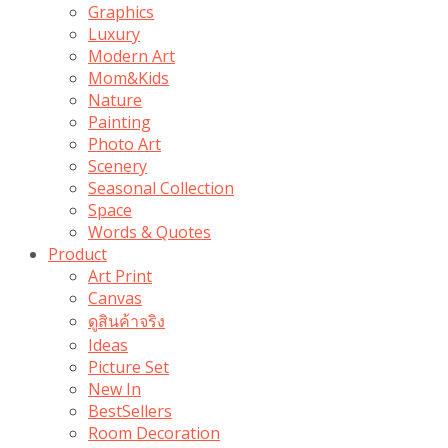
Graphics
Luxury
Modern Art
Mom&Kids
Nature
Painting
Photo Art
Scenery
Seasonal Collection
Space
Words & Quotes
Product
Art Print
Canvas
ดูสินค้าจริง
Ideas
Picture Set
New In
BestSellers
Room Decoration