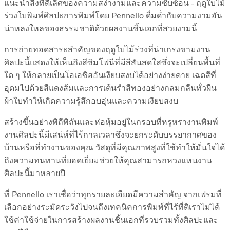
แนะนำสิ่งที่ดีเลิศของความสง่างามและความซับซ้อน – ฤดูใบไม้
ร่วงใบพิมพ์ศิลปะการพิมพ์โดย Pennello ดื่มด่ำกับความงามอัน
น่าหลงใหลของธรรมชาติด้วยผลงานชิ้นเอกที่สวยงามนี้
การถ่ายทอดสาระสำคัญของฤดูใบไม้ร่วงที่น่าเกรงขามงาน
ศิลปะนี้แสดงให้เห็นถึงสีซิมโฟนีที่มีสีสันสดใสซึ่งจะเปลี่ยนพื้นที่
ใด ๆ ให้กลายเป็นโอเอซิสอันเงียบสงบได้อย่างง่ายดาย เฉดสีที่
อุดมไปด้วยสีแดงส้มและการเต้นรำสีทองอย่างกลมกลืนทั่วผืน
ผ้าใบทำให้เกิดความรู้สึกอบอุ่นและความเงียบสงบ
สร้างขึ้นอย่างพิถีพิถันและห่อหุ้มอยู่ในกรอบที่หรูหรางานพิมพ์
งานศิลปะนี้มีเสน่ห์ที่ไร้กาลเวลาซึ่งจะยกระดับบรรยากาศของ
บ้านหรือที่ทำงานของคุณ วัสดุที่มีคุณภาพสูงที่ใช้ทำให้มั่นใจได้
ถึงความทนทานที่ยอดเยี่ยมช่วยให้คุณสามารถหวงแหนงาน
ศิลปะนี้มาหลายปี
ที่ Pennello เราเชื่อว่าทุกรายละเอียดมีความสำคัญ จากเฟรมที่
เลือกอย่างระมัดระวังไปจนถึงเทคนิคการพิมพ์ที่ไร้ที่ติเราไม่ได้
ใช้ค่าใช้จ่ายในการสร้างผลงานชิ้นเอกที่รวบรวมทั้งศิลปะและ