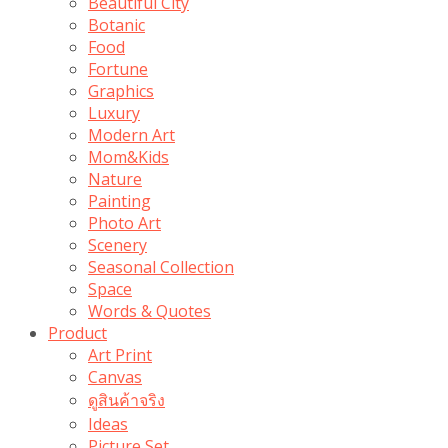
Beautiful City
Botanic
Food
Fortune
Graphics
Luxury
Modern Art
Mom&Kids
Nature
Painting
Photo Art
Scenery
Seasonal Collection
Space
Words & Quotes
Product
Art Print
Canvas
ดูสินค้าจริง
Ideas
Picture Set