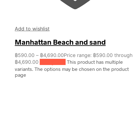
Add to wishlist
Manhattan Beach and sand
฿
590.00
–
฿
4,690.00
Price range: ฿590.00 through
฿4,690.00
เลือกรูปแบบ
This product has multiple
variants. The options may be chosen on the product
page