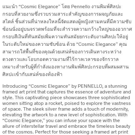
แนะนำ “Cosmic Elegance” โดย Pennello งานพิมพ์ศิลปะ
กรอบที่สวยงามซึ่งรวบรวมสาระสำคัญของการผจญภัยและ
สไตล์ ชิ้นส่วนที่น่าหลงใหลนี้จัดแสดงผู้หญิงสามคนที่มีความซับ
ซ้อนนั่งอยู่บนจรวดพร้อมที่จะสำรวจความกว้างใหญ่ของอวกาศ
กรอบสีเงินที่ทันสมัยเพิ่มความทันสมัยยกระดับงานศิลปะให้อยู่
ในระดับใหม่ของความซับซ้อน ด้วย “Cosmic Elegance” คุณ
สามารถใส่พื้นที่ของคุณด้วยเสน่ห์ของการเดินทางระหว่าง
ดวงดาวและโอบกอดความงามที่ไร้กาลเวลาของจักรวาล
เหมาะสำหรับผู้ที่กำลังมองหางานพิมพ์ศิลปะกรอบที่ผสมผสาน
ศิลปะเข้ากับเสน่ห์ของท้องฟ้า
Introducing “Cosmic Elegance” by PENNELLO, a stunning
framed art print that captures the essence of adventure and
style. This captivating piece showcases three sophisticated
women sitting atop a rocket, poised to explore the vastness
of space. The sleek silver frame adds a touch of modernity,
elevating the artwork to a new level of sophistication. With
“Cosmic Elegance,” you can infuse your space with the
allure of interstellar travel and embrace the timeless beauty
of the cosmos. Perfect for those seeking a framed art print