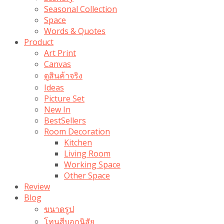
Seasonal Collection
Space
Words & Quotes
Product
Art Print
Canvas
ดูสินค้าจริง
Ideas
Picture Set
New In
BestSellers
Room Decoration
Kitchen
Living Room
Working Space
Other Space
Review
Blog
ขนาดรูป
โทนสีบอกนิสัย