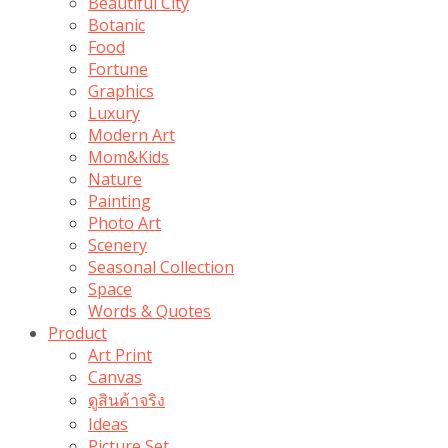
Beautiful City
Botanic
Food
Fortune
Graphics
Luxury
Modern Art
Mom&Kids
Nature
Painting
Photo Art
Scenery
Seasonal Collection
Space
Words & Quotes
Product
Art Print
Canvas
ดูสินค้าจริง
Ideas
Picture Set