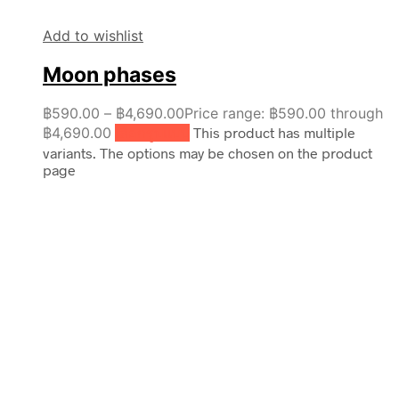
Add to wishlist
Moon phases
฿
590.00
–
฿
4,690.00
Price range: ฿590.00 through
฿4,690.00
เลือกรูปแบบ
This product has multiple
variants. The options may be chosen on the product
page