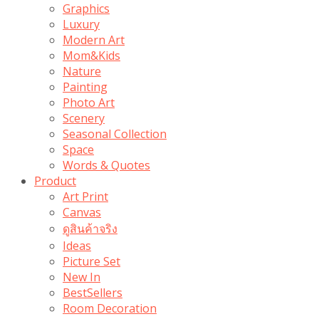
Graphics
Luxury
Modern Art
Mom&Kids
Nature
Painting
Photo Art
Scenery
Seasonal Collection
Space
Words & Quotes
Product
Art Print
Canvas
ดูสินค้าจริง
Ideas
Picture Set
New In
BestSellers
Room Decoration