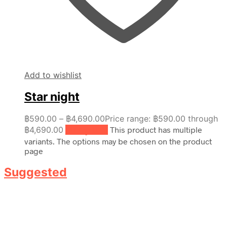
Add to wishlist
Star night
฿
590.00
–
฿
4,690.00
Price range: ฿590.00 through
฿4,690.00
เลือกรูปแบบ
This product has multiple
variants. The options may be chosen on the product
page
Suggested