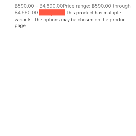
฿
590.00
–
฿
4,690.00
Price range: ฿590.00 through
฿4,690.00
เลือกรูปแบบ
This product has multiple
variants. The options may be chosen on the product
page