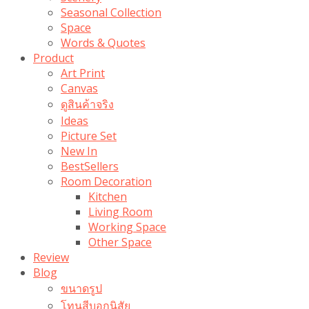
Seasonal Collection
Space
Words & Quotes
Product
Art Print
Canvas
ดูสินค้าจริง
Ideas
Picture Set
New In
BestSellers
Room Decoration
Kitchen
Living Room
Working Space
Other Space
Review
Blog
ขนาดรูป
โทนสีบอกนิสัย