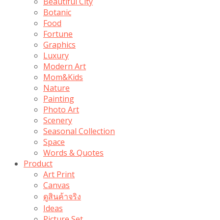
Beautiful City
Botanic
Food
Fortune
Graphics
Luxury
Modern Art
Mom&Kids
Nature
Painting
Photo Art
Scenery
Seasonal Collection
Space
Words & Quotes
Product
Art Print
Canvas
ดูสินค้าจริง
Ideas
Picture Set