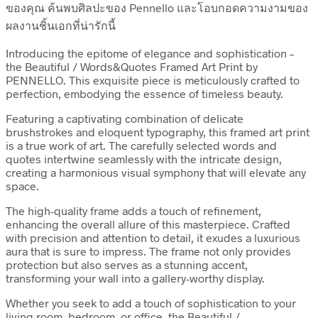
ของคุณ ค้นพบศิลปะของ Pennello และโอบกอดความงามของ
ผลงานชิ้นเอกที่น่ารักนี้
Introducing the epitome of elegance and sophistication –
the Beautiful / Words&Quotes Framed Art Print by
PENNELLO. This exquisite piece is meticulously crafted to
perfection, embodying the essence of timeless beauty.
Featuring a captivating combination of delicate
brushstrokes and eloquent typography, this framed art print
is a true work of art. The carefully selected words and
quotes intertwine seamlessly with the intricate design,
creating a harmonious visual symphony that will elevate any
space.
The high-quality frame adds a touch of refinement,
enhancing the overall allure of this masterpiece. Crafted
with precision and attention to detail, it exudes a luxurious
aura that is sure to impress. The frame not only provides
protection but also serves as a stunning accent,
transforming your wall into a gallery-worthy display.
Whether you seek to add a touch of sophistication to your
living room, bedroom, or office, the Beautiful /