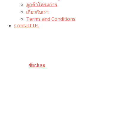
ลูกค้าโครงการ
เกี่ยวกับเรา
Terms and Conditions
Contact Us
รับเลยโค้ดส่วนลด 100 บาท
“100BUYTODAY” ใช้ได้ที่ตระกร้า
ถึง 31 ต.ค นี้
ช้อปเลย