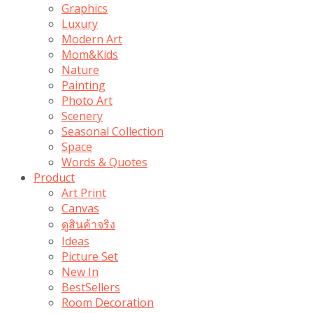
Graphics
Luxury
Modern Art
Mom&Kids
Nature
Painting
Photo Art
Scenery
Seasonal Collection
Space
Words & Quotes
Product
Art Print
Canvas
ดูสินค้าจริง
Ideas
Picture Set
New In
BestSellers
Room Decoration