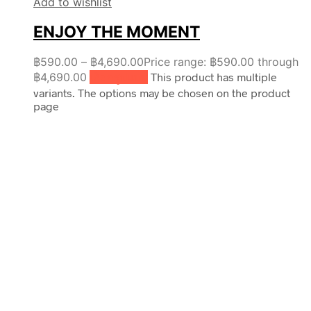
Add to wishlist
ENJOY THE MOMENT
฿
590.00
–
฿
4,690.00
Price range: ฿590.00 through
฿4,690.00
เลือกรูปแบบ
This product has multiple
variants. The options may be chosen on the product
page