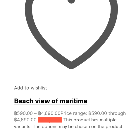
Add to wishlist
Beach view of maritime
฿
590.00
–
฿
4,690.00
Price range: ฿590.00 through
฿4,690.00
เลือกรูปแบบ
This product has multiple
variants. The options may be chosen on the product