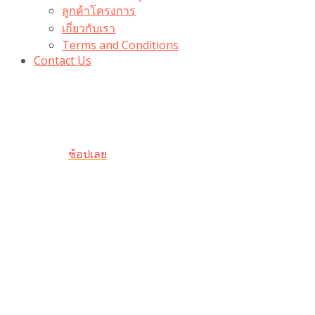
ลูกค้าโครงการ
เกี่ยวกับเรา
Terms and Conditions
Contact Us
รับเลยโค้ดส่วนลด 100 บาท
“100BUYTODAY” ใช้ได้ที่ตระกร้า
ถึง 31 ต.ค นี้
ช้อปเลย