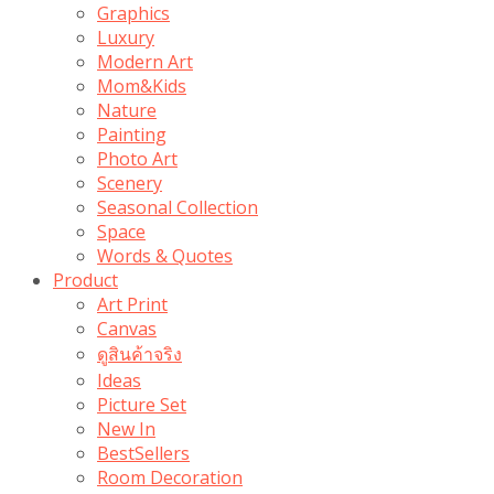
Graphics
Luxury
Modern Art
Mom&Kids
Nature
Painting
Photo Art
Scenery
Seasonal Collection
Space
Words & Quotes
Product
Art Print
Canvas
ดูสินค้าจริง
Ideas
Picture Set
New In
BestSellers
Room Decoration