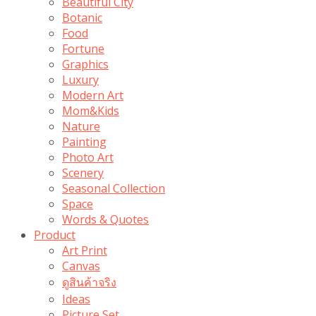
Beautiful City
Botanic
Food
Fortune
Graphics
Luxury
Modern Art
Mom&Kids
Nature
Painting
Photo Art
Scenery
Seasonal Collection
Space
Words & Quotes
Product
Art Print
Canvas
ดูสินค้าจริง
Ideas
Picture Set