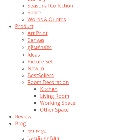
Seasonal Collection
Space
Words & Quotes
Product
Art Print
Canvas
ดูสินค้าจริง
Ideas
Picture Set
New In
BestSellers
Room Decoration
Kitchen
Living Room
Working Space
Other Space
Review
Blog
ขนาดรูป
โทนสีบอกนิสัย