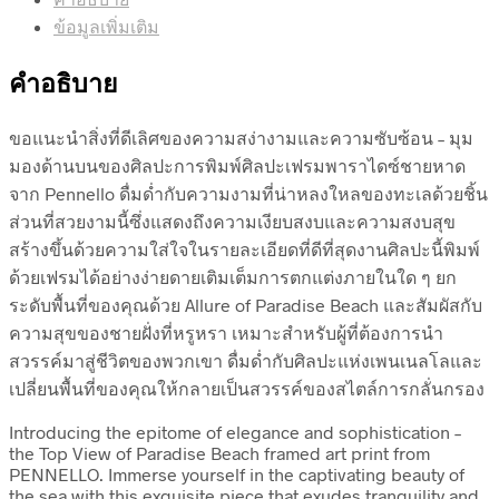
ข้อมูลเพิ่มเติม
คำอธิบาย
ขอแนะนำสิ่งที่ดีเลิศของความสง่างามและความซับซ้อน – มุม
มองด้านบนของศิลปะการพิมพ์ศิลปะเฟรมพาราไดซ์ชายหาด
จาก Pennello ดื่มด่ำกับความงามที่น่าหลงใหลของทะเลด้วยชิ้น
ส่วนที่สวยงามนี้ซึ่งแสดงถึงความเงียบสงบและความสงบสุข
สร้างขึ้นด้วยความใส่ใจในรายละเอียดที่ดีที่สุดงานศิลปะนี้พิมพ์
ด้วยเฟรมได้อย่างง่ายดายเติมเต็มการตกแต่งภายในใด ๆ ยก
ระดับพื้นที่ของคุณด้วย Allure of Paradise Beach และสัมผัสกับ
ความสุขของชายฝั่งที่หรูหรา เหมาะสำหรับผู้ที่ต้องการนำ
สวรรค์มาสู่ชีวิตของพวกเขา ดื่มด่ำกับศิลปะแห่งเพนเนลโลและ
เปลี่ยนพื้นที่ของคุณให้กลายเป็นสวรรค์ของสไตล์การกลั่นกรอง
Introducing the epitome of elegance and sophistication –
the Top View of Paradise Beach framed art print from
PENNELLO. Immerse yourself in the captivating beauty of
the sea with this exquisite piece that exudes tranquility and