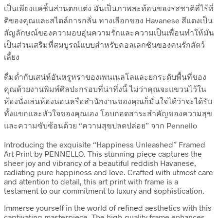
เป็นเพียงแค่ชิ้นส่วนตกแต่ง มันเป็นภาพสะท้อนของรสชาติที่ไร้ที่
ติของคุณและสไตล์การกลั่น ทางเลือกของ Havanese สีแดงเป็น
สัญลักษณ์ของความอบอุ่นความรักและความเป็นเพื่อนทำให้มัน
เป็นส่วนเสริมที่สมบูรณ์แบบสำหรับคอลเลกชันของคนรักสัตว์
เลี้ยง
ดื่มด่ำกับเสน่ห์อันหรูหราของเพนเนลโลและยกระดับพื้นที่ของ
คุณด้วยงานพิมพ์ศิลปะกรอบที่น่าทึ่งนี้ ไม่ว่าคุณจะแขวนไว้ใน
ห้องนั่งเล่นห้องนอนหรือสำนักงานของคุณก็มั่นใจได้ว่าจะได้รับ
ทั้งแขกและหัวใจของคุณเอง โอบกอดสาระสำคัญของความสุข
และความซับซ้อนด้วย “ความสุขปลดปล่อย” จาก Pennello
Introducing the exquisite “Happiness Unleashed” Framed
Art Print by PENNELLO. This stunning piece captures the
sheer joy and vibrancy of a beautiful reddish Havanese,
radiating pure happiness and love. Crafted with utmost care
and attention to detail, this art print with frame is a
testament to our commitment to luxury and sophistication.
Immerse yourself in the world of refined aesthetics with this
captivating masterpiece. The high-quality frame enhances