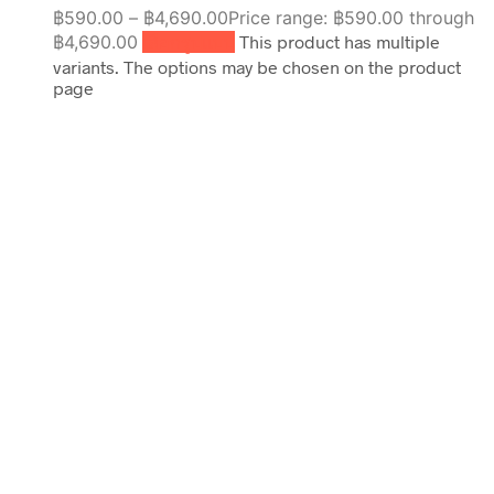
฿
590.00
–
฿
4,690.00
Price range: ฿590.00 through
฿4,690.00
เลือกรูปแบบ
This product has multiple
variants. The options may be chosen on the product
page