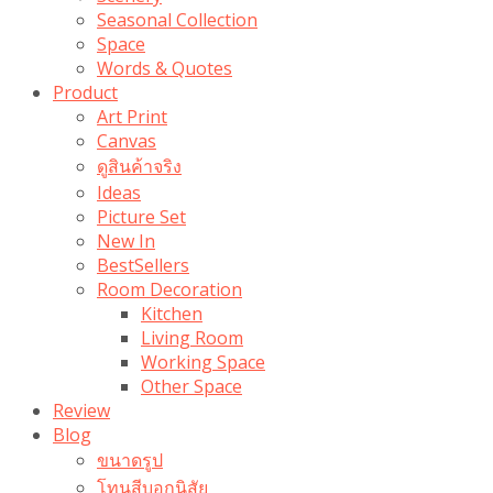
Seasonal Collection
Space
Words & Quotes
Product
Art Print
Canvas
ดูสินค้าจริง
Ideas
Picture Set
New In
BestSellers
Room Decoration
Kitchen
Living Room
Working Space
Other Space
Review
Blog
ขนาดรูป
โทนสีบอกนิสัย