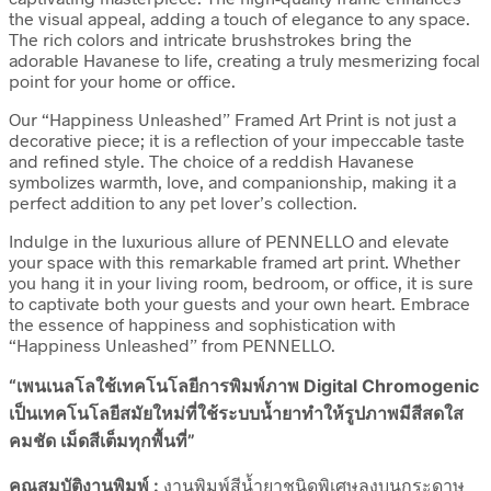
the visual appeal, adding a touch of elegance to any space.
The rich colors and intricate brushstrokes bring the
adorable Havanese to life, creating a truly mesmerizing focal
point for your home or office.
Our “Happiness Unleashed” Framed Art Print is not just a
decorative piece; it is a reflection of your impeccable taste
and refined style. The choice of a reddish Havanese
symbolizes warmth, love, and companionship, making it a
perfect addition to any pet lover’s collection.
Indulge in the luxurious allure of PENNELLO and elevate
your space with this remarkable framed art print. Whether
you hang it in your living room, bedroom, or office, it is sure
to captivate both your guests and your own heart. Embrace
the essence of happiness and sophistication with
“Happiness Unleashed” from PENNELLO.
“เพนเนลโลใช้เทคโนโลยีการพิมพ์ภาพ Digital Chromogenic
เป็นเทคโนโลยีสมัยใหม่ที่ใช้ระบบน้ำยาทำให้รูปภาพมีสีสดใส
คมชัด เม็ดสีเต็มทุกพื้นที่”
คุณสมบัติงานพิมพ์ :
งานพิมพ์สีน้ำยาชนิดพิเศษลงบนกระดาษ