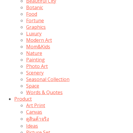
Beautiful City
Botanic
Food
Fortune
Graphics
Luxury
Modern Art
Mom&Kids
Nature
Painting
Photo Art
Scenery
Seasonal Collection
Space
Words & Quotes
Product
Art Print
Canvas
ดูสินค้าจริง
Ideas
Picture Set