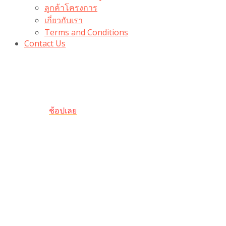
ลูกค้าโครงการ
เกี่ยวกับเรา
Terms and Conditions
Contact Us
รับเลยโค้ดส่วนลด 100 บาท
“100BUYTODAY” ใช้ได้ที่ตระกร้า
ถึง 31 ต.ค นี้
ช้อปเลย