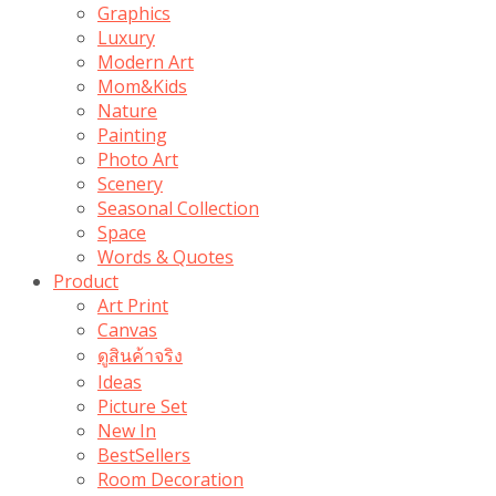
Graphics
Luxury
Modern Art
Mom&Kids
Nature
Painting
Photo Art
Scenery
Seasonal Collection
Space
Words & Quotes
Product
Art Print
Canvas
ดูสินค้าจริง
Ideas
Picture Set
New In
BestSellers
Room Decoration