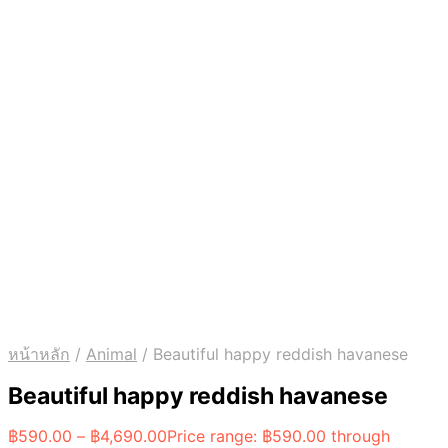
หน้าหลัก
/
Animal
/
Beautiful happy reddish havanese
Beautiful happy reddish havanese
฿
590.00
–
฿
4,690.00
Price range: ฿590.00 through