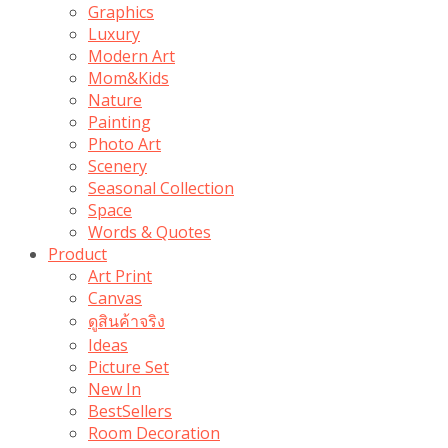
Graphics
Luxury
Modern Art
Mom&Kids
Nature
Painting
Photo Art
Scenery
Seasonal Collection
Space
Words & Quotes
Product
Art Print
Canvas
ดูสินค้าจริง
Ideas
Picture Set
New In
BestSellers
Room Decoration