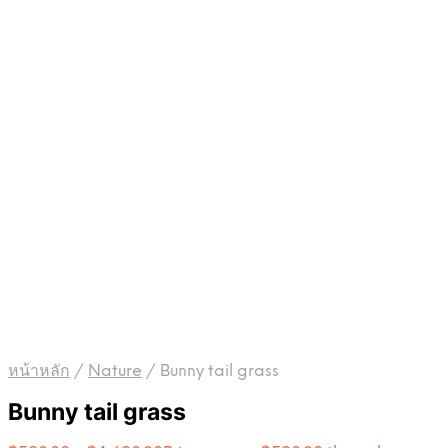
หน้าหลัก
/
Nature
/
Bunny tail grass
Bunny tail grass