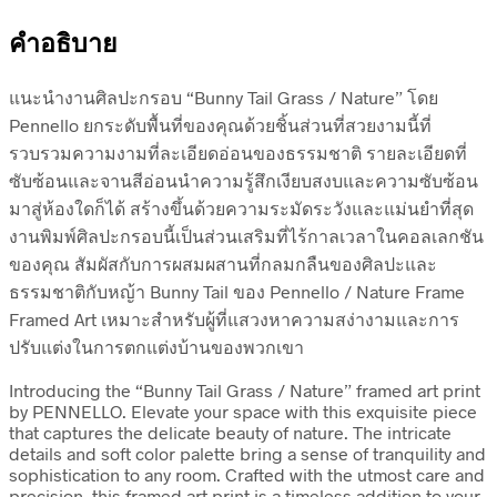
คำอธิบาย
แนะนำงานศิลปะกรอบ “Bunny Tail Grass / Nature” โดย
Pennello ยกระดับพื้นที่ของคุณด้วยชิ้นส่วนที่สวยงามนี้ที่
รวบรวมความงามที่ละเอียดอ่อนของธรรมชาติ รายละเอียดที่
ซับซ้อนและจานสีอ่อนนำความรู้สึกเงียบสงบและความซับซ้อน
มาสู่ห้องใดก็ได้ สร้างขึ้นด้วยความระมัดระวังและแม่นยำที่สุด
งานพิมพ์ศิลปะกรอบนี้เป็นส่วนเสริมที่ไร้กาลเวลาในคอลเลกชัน
ของคุณ สัมผัสกับการผสมผสานที่กลมกลืนของศิลปะและ
ธรรมชาติกับหญ้า Bunny Tail ของ Pennello / Nature Frame
Framed Art เหมาะสำหรับผู้ที่แสวงหาความสง่างามและการ
ปรับแต่งในการตกแต่งบ้านของพวกเขา
Introducing the “Bunny Tail Grass / Nature” framed art print
by PENNELLO. Elevate your space with this exquisite piece
that captures the delicate beauty of nature. The intricate
details and soft color palette bring a sense of tranquility and
sophistication to any room. Crafted with the utmost care and
precision, this framed art print is a timeless addition to your