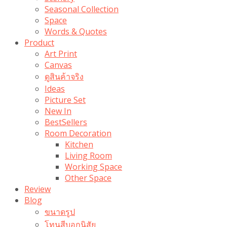
Seasonal Collection
Space
Words & Quotes
Product
Art Print
Canvas
ดูสินค้าจริง
Ideas
Picture Set
New In
BestSellers
Room Decoration
Kitchen
Living Room
Working Space
Other Space
Review
Blog
ขนาดรูป
โทนสีบอกนิสัย