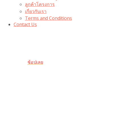
ลูกค้าโครงการ
เกี่ยวกับเรา
Terms and Conditions
Contact Us
รับเลยโค้ดส่วนลด 100 บาท
“100BUYTODAY” ใช้ได้ที่ตระกร้า
ถึง 31 ต.ค นี้
ช้อปเลย