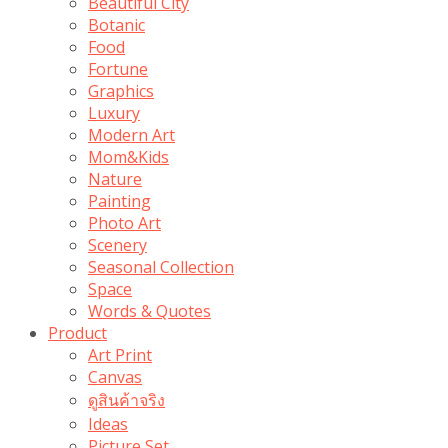
Beautiful City
Botanic
Food
Fortune
Graphics
Luxury
Modern Art
Mom&Kids
Nature
Painting
Photo Art
Scenery
Seasonal Collection
Space
Words & Quotes
Product
Art Print
Canvas
ดูสินค้าจริง
Ideas
Picture Set