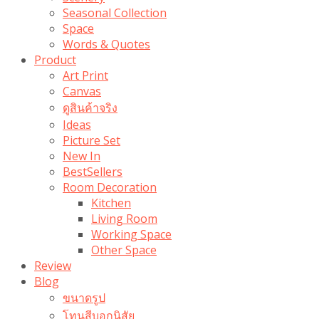
Seasonal Collection
Space
Words & Quotes
Product
Art Print
Canvas
ดูสินค้าจริง
Ideas
Picture Set
New In
BestSellers
Room Decoration
Kitchen
Living Room
Working Space
Other Space
Review
Blog
ขนาดรูป
โทนสีบอกนิสัย