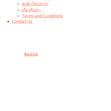
ลูกค้าโครงการ
เกี่ยวกับเรา
Terms and Conditions
Contact Us
รับเลยโค้ดส่วนลด 100 บาท
“100BUYTODAY” ใช้ได้ที่ตระกร้า
ถึง 31 ต.ค นี้
ช้อปเลย