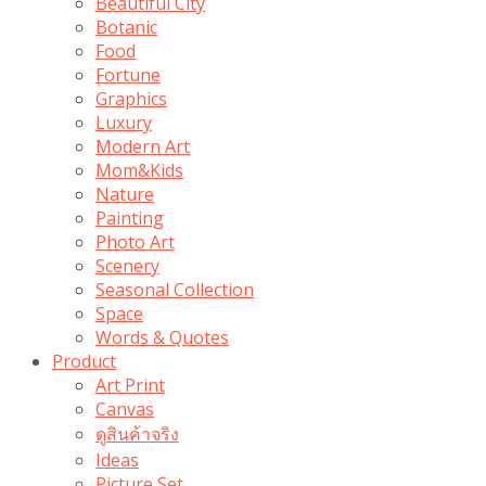
Beautiful City
Botanic
Food
Fortune
Graphics
Luxury
Modern Art
Mom&Kids
Nature
Painting
Photo Art
Scenery
Seasonal Collection
Space
Words & Quotes
Product
Art Print
Canvas
ดูสินค้าจริง
Ideas
Picture Set