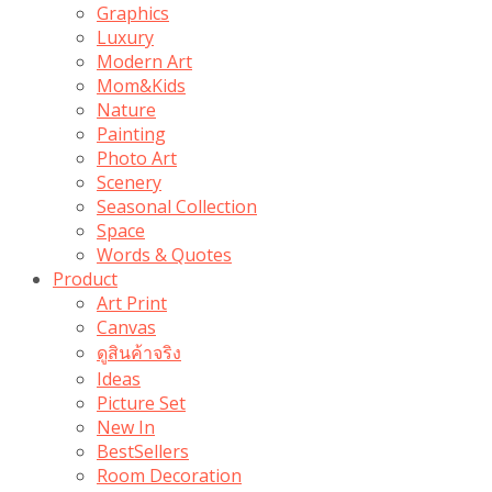
Graphics
Luxury
Modern Art
Mom&Kids
Nature
Painting
Photo Art
Scenery
Seasonal Collection
Space
Words & Quotes
Product
Art Print
Canvas
ดูสินค้าจริง
Ideas
Picture Set
New In
BestSellers
Room Decoration