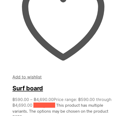
Add to wishlist
Surf board
฿
590.00
–
฿
4,690.00
Price range: ฿590.00 through
฿4,690.00
เลือกรูปแบบ
This product has multiple
variants. The options may be chosen on the product
page