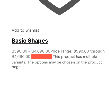
Add to wishlist
Basic Shapes
฿
590.00
–
฿
4,690.00
Price range: ฿590.00 through
฿4,690.00
เลือกรูปแบบ
This product has multiple
variants. The options may be chosen on the product
page