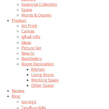
Seasonal Collection
Space
Words & Quotes
Product
Art Print
Canvas
ดูสินค้าจริง
Ideas
Picture Set
New In
BestSellers
Room Decoration
Kitchen
Living Room
Working Space
Other Space
Review
Blog
ขนาดรูป
โทนสีบอกนิสัย