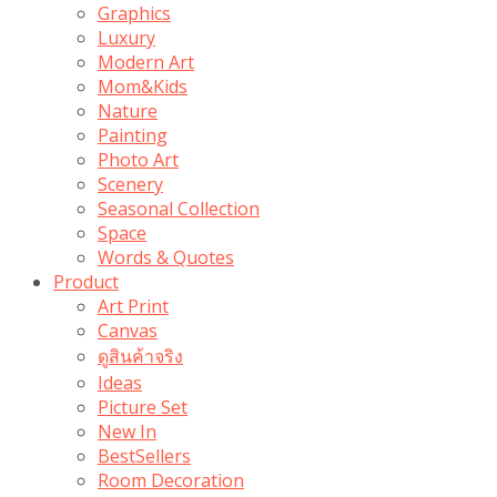
Graphics
Luxury
Modern Art
Mom&Kids
Nature
Painting
Photo Art
Scenery
Seasonal Collection
Space
Words & Quotes
Product
Art Print
Canvas
ดูสินค้าจริง
Ideas
Picture Set
New In
BestSellers
Room Decoration