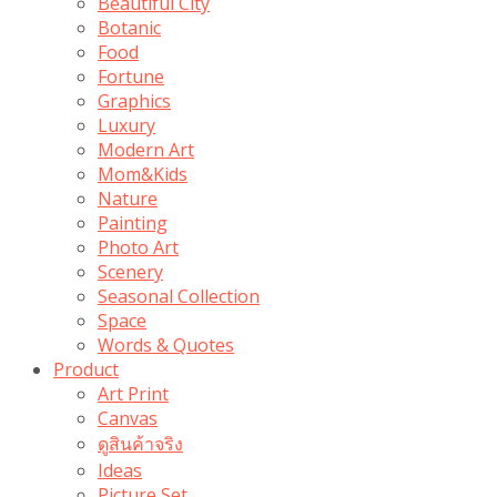
Beautiful City
Botanic
Food
Fortune
Graphics
Luxury
Modern Art
Mom&Kids
Nature
Painting
Photo Art
Scenery
Seasonal Collection
Space
Words & Quotes
Product
Art Print
Canvas
ดูสินค้าจริง
Ideas
Picture Set