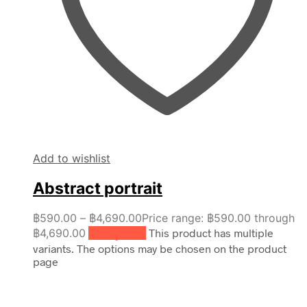
Add to wishlist
Abstract portrait
฿
590.00
–
฿
4,690.00
Price range: ฿590.00 through
฿4,690.00
เลือกรูปแบบ
This product has multiple
variants. The options may be chosen on the product
page