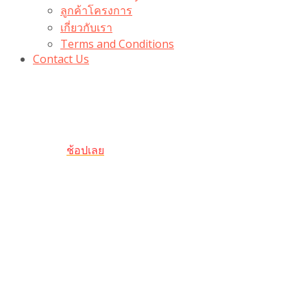
ลูกค้าโครงการ
เกี่ยวกับเรา
Terms and Conditions
Contact Us
รับเลยโค้ดส่วนลด 100 บาท
“100BUYTODAY” ใช้ได้ที่ตระกร้า
ถึง 31 ต.ค นี้
ช้อปเลย