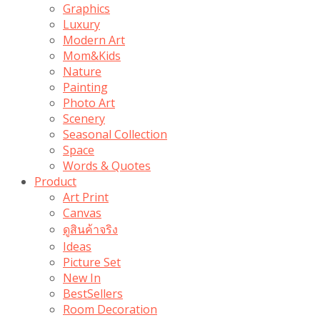
Graphics
Luxury
Modern Art
Mom&Kids
Nature
Painting
Photo Art
Scenery
Seasonal Collection
Space
Words & Quotes
Product
Art Print
Canvas
ดูสินค้าจริง
Ideas
Picture Set
New In
BestSellers
Room Decoration