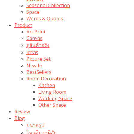
Seasonal Collection
Space
Words & Quotes
Product
Art Print
Canvas
ดูสินค้าจริง
Ideas
Picture Set
New In
BestSellers
Room Decoration
Kitchen
Living Room
Working Space
Other Space
Review
Blog
ขนาดรูป
โทนสีบอกนิสัย