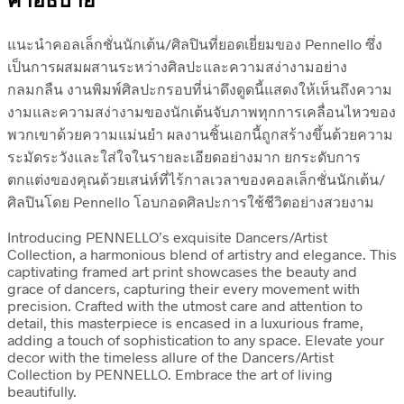
คำอธิบาย
แนะนำคอลเล็กชั่นนักเต้น/ศิลปินที่ยอดเยี่ยมของ Pennello ซึ่ง
เป็นการผสมผสานระหว่างศิลปะและความสง่างามอย่าง
กลมกลืน งานพิมพ์ศิลปะกรอบที่น่าดึงดูดนี้แสดงให้เห็นถึงความ
งามและความสง่างามของนักเต้นจับภาพทุกการเคลื่อนไหวของ
พวกเขาด้วยความแม่นยำ ผลงานชิ้นเอกนี้ถูกสร้างขึ้นด้วยความ
ระมัดระวังและใส่ใจในรายละเอียดอย่างมาก ยกระดับการ
ตกแต่งของคุณด้วยเสน่ห์ที่ไร้กาลเวลาของคอลเล็กชั่นนักเต้น/
ศิลปินโดย Pennello โอบกอดศิลปะการใช้ชีวิตอย่างสวยงาม
Introducing PENNELLO’s exquisite Dancers/Artist
Collection, a harmonious blend of artistry and elegance. This
captivating framed art print showcases the beauty and
grace of dancers, capturing their every movement with
precision. Crafted with the utmost care and attention to
detail, this masterpiece is encased in a luxurious frame,
adding a touch of sophistication to any space. Elevate your
decor with the timeless allure of the Dancers/Artist
Collection by PENNELLO. Embrace the art of living
beautifully.