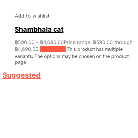
Add to wishlist
Shambhala cat
฿
590.00
–
฿
4,690.00
Price range: ฿590.00 through
฿4,690.00
เลือกรูปแบบ
This product has multiple
variants. The options may be chosen on the product
page
Suggested