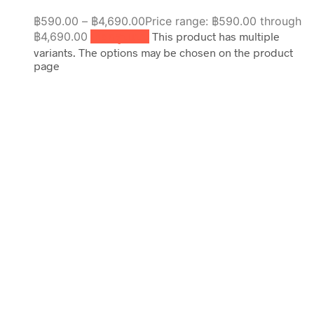
฿
590.00
–
฿
4,690.00
Price range: ฿590.00 through
฿4,690.00
เลือกรูปแบบ
This product has multiple
variants. The options may be chosen on the product
page