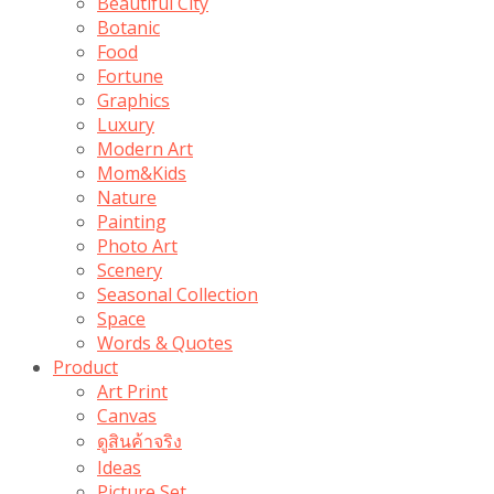
Beautiful City
Botanic
Food
Fortune
Graphics
Luxury
Modern Art
Mom&Kids
Nature
Painting
Photo Art
Scenery
Seasonal Collection
Space
Words & Quotes
Product
Art Print
Canvas
ดูสินค้าจริง
Ideas
Picture Set