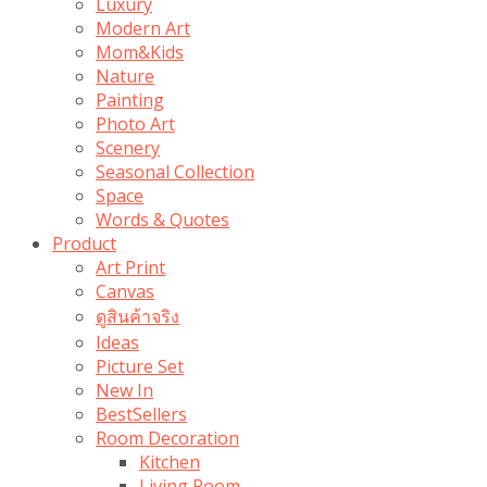
Luxury
Modern Art
Mom&Kids
Nature
Painting
Photo Art
Scenery
Seasonal Collection
Space
Words & Quotes
Product
Art Print
Canvas
ดูสินค้าจริง
Ideas
Picture Set
New In
BestSellers
Room Decoration
Kitchen
Living Room