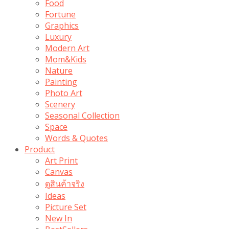
Food
Fortune
Graphics
Luxury
Modern Art
Mom&Kids
Nature
Painting
Photo Art
Scenery
Seasonal Collection
Space
Words & Quotes
Product
Art Print
Canvas
ดูสินค้าจริง
Ideas
Picture Set
New In