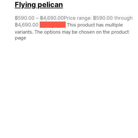
Flying pelican
฿
590.00
–
฿
4,690.00
Price range: ฿590.00 through
฿4,690.00
เลือกรูปแบบ
This product has multiple
variants. The options may be chosen on the product
page