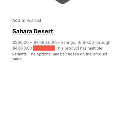
Add to wishlist
Sahara Desert
฿
590.00
–
฿
4,690.00
Price range: ฿590.00 through
฿4,690.00
เลือกรูปแบบ
This product has multiple
variants. The options may be chosen on the product
page