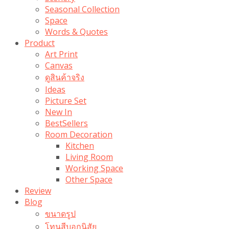
Seasonal Collection
Space
Words & Quotes
Product
Art Print
Canvas
ดูสินค้าจริง
Ideas
Picture Set
New In
BestSellers
Room Decoration
Kitchen
Living Room
Working Space
Other Space
Review
Blog
ขนาดรูป
โทนสีบอกนิสัย