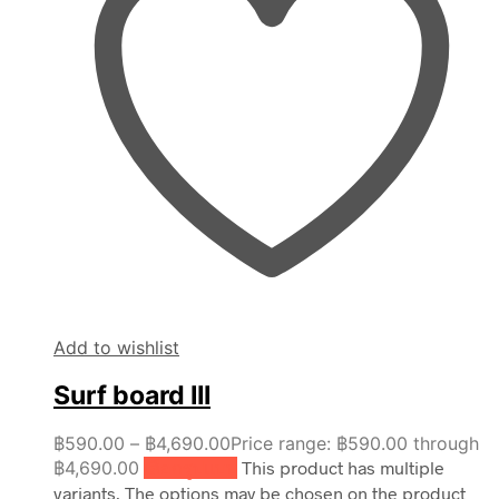
Add to wishlist
Surf board III
฿
590.00
–
฿
4,690.00
Price range: ฿590.00 through
฿4,690.00
เลือกรูปแบบ
This product has multiple
variants. The options may be chosen on the product