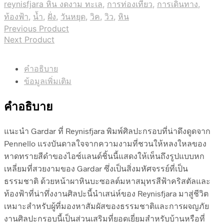
reynisfjara หิน งดงาม ทะเล
,
การท่องเที่ยว
,
การเดินทาง
,
ท้องฟ้า
,
น้ำ
,
ฝั่ง
,
วันหยุด
,
วิค
,
วิว
,
หิน
Previous Product
Next Product
คำอธิบาย
ข้อมูลเพิ่มเติม
คำอธิบาย
แนะนำ Gardar ที่ Reynisfjara พิมพ์ศิลปะกรอบที่น่าดึงดูดจาก
Pennello แรงบันดาลใจจากความงามที่ชวนให้หลงใหลของ
หาดทรายสีดำของไอซ์แลนด์ชิ้นนี้แสดงให้เห็นถึงรูปแบบหก
เหลี่ยมที่สวยงามของ Gardar ซึ่งเป็นสิ่งมหัศจรรย์ที่เป็น
ธรรมชาติ ด้วยหน้าผาหินบะซอลต์มหาสมุทรสีฟ้าคริสตัลและ
ท้องฟ้าที่น่าทึ่งงานศิลปะนี้นำเสน่ห์ของ Reynisfjara มาสู่ชีวิต
เหมาะสำหรับผู้ที่มองหาสัมผัสของธรรมชาติและการผจญภัย
งานศิลปะกรอบนี้เป็นส่วนเสริมที่ยอดเยี่ยมสำหรับบ้านหรือที่