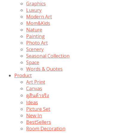
Graphics
Luxury
Modern Art
Mom&Kids
Nature
Painting
Photo Art
Scenery
Seasonal Collection
Space
Words & Quotes
Product
Art Print
Canvas
ดูสินค้าจริง
Ideas
Picture Set
New In
BestSellers
Room Decoration