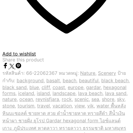
Add to wishlist
Share this product
รหัสสินค้า:
66-22062367
หมวดหมู่:
Nature
,
Scenery
ป้าย
กำกับ:
background
,
basalt
,
beach
,
beautiful
,
black beach
,
black sand
,
blue
,
cliff
,
coast
,
europe
,
gardar
,
hexagonal
forms
,
iceland
,
island
,
landscape
,
lava beach
,
lava sand
,
nature
,
ocean
,
reynisfjara
,
rock
,
scenic
,
sea
,
shore
,
sky
,
stone
,
tourism
,
travel
,
vacation
,
view
,
vik
,
water พื้นหลัง
หินบะซอลต์ ชายหาด สวย ดำน้ำชายหาด ทรายสีดำ สีน้ำเงิน
หน้าผา ชายฝั่ง ยุโรป Gardar hexagonal form ไอซ์แลนด์
เกาะ ภูมิประเทศ หาดลาวา ทรายลาวา ธรรมชาติ มหาสมุทร