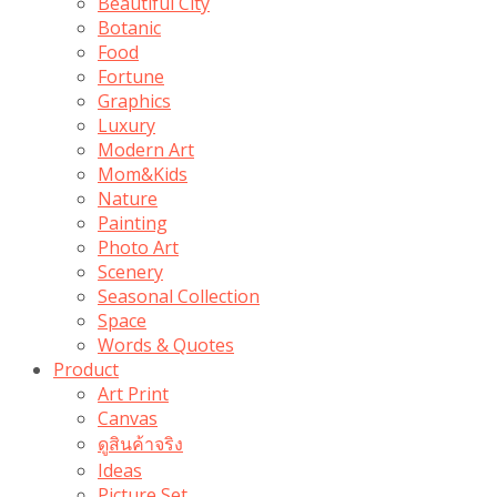
Beautiful City
Botanic
Food
Fortune
Graphics
Luxury
Modern Art
Mom&Kids
Nature
Painting
Photo Art
Scenery
Seasonal Collection
Space
Words & Quotes
Product
Art Print
Canvas
ดูสินค้าจริง
Ideas
Picture Set