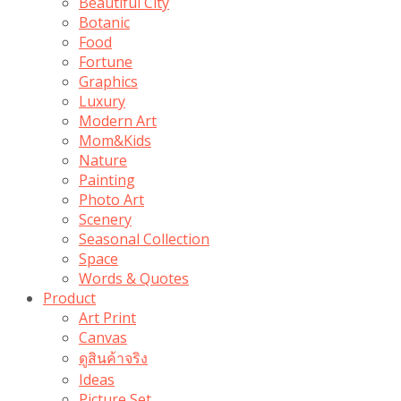
Beautiful City
Botanic
Food
Fortune
Graphics
Luxury
Modern Art
Mom&Kids
Nature
Painting
Photo Art
Scenery
Seasonal Collection
Space
Words & Quotes
Product
Art Print
Canvas
ดูสินค้าจริง
Ideas
Picture Set