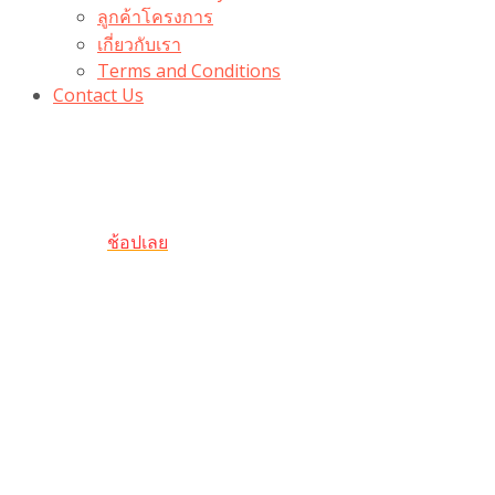
ลูกค้าโครงการ
เกี่ยวกับเรา
Terms and Conditions
Contact Us
รับเลยโค้ดส่วนลด 100 บาท
“100BUYTODAY” ใช้ได้ที่ตระกร้า
ถึง 31 ต.ค นี้
ช้อปเลย