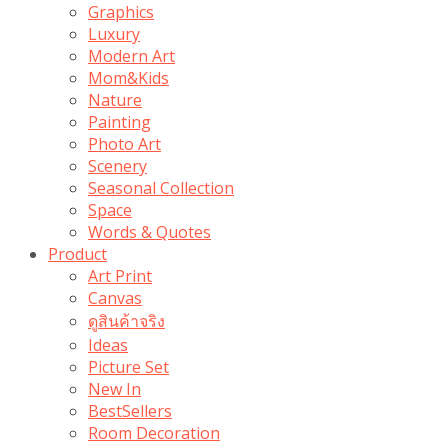
Graphics
Luxury
Modern Art
Mom&Kids
Nature
Painting
Photo Art
Scenery
Seasonal Collection
Space
Words & Quotes
Product
Art Print
Canvas
ดูสินค้าจริง
Ideas
Picture Set
New In
BestSellers
Room Decoration