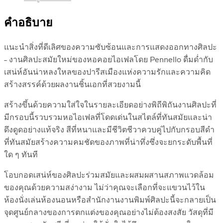
คำอธิบาย
แนะนำสิ่งที่ดีเลิศของความซับซ้อนและการแสดงออกทางศิลปะ
– งานศิลปะสมัยใหม่ของหอคอยไอเฟลโดย Pennello ดื่มด่ำกับ
เสน่ห์อันน่าหลงใหลของปารีสเมืองแห่งความรักและความคิด
สร้างสรรค์ด้วยผลงานชิ้นเอกที่สวยงามนี้
สร้างขึ้นด้วยความใส่ใจในรายละเอียดอย่างพิถีพิถันงานศิลปะที่
มีกรอบนี้รวบรวมหอไอเฟลที่โดดเด่นในสไตล์ที่ทันสมัยและน่า
ดึงดูดอย่างแท้จริง สีที่หนาและมีชีวิตชีวาควบคู่ไปกับกรอบสีดำ
ที่ทันสมัยสร้างความคมชัดของภาพที่น่าทึ่งซึ่งจะยกระดับพื้นที่
ใด ๆ ทันที
โอบกอดเสน่ห์ของศิลปะร่วมสมัยและผสมผสานสภาพแวดล้อม
ของคุณด้วยความสง่างาม ไม่ว่าคุณจะเลือกที่จะแขวนไว้ใน
ห้องนั่งเล่นห้องนอนหรือสำนักงานงานพิมพ์ศิลปะนี้จะกลายเป็น
จุดศูนย์กลางของการตกแต่งของคุณอย่างไม่ต้องสงสัย วัสดุที่มี