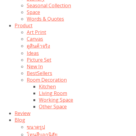
Seasonal Collection
Space
Words & Quotes
Product
Art Print
Canvas
ดูสินค้าจริง
Ideas
Picture Set
New In
BestSellers
Room Decoration
Kitchen
Living Room
Working Space
Other Space
Review
Blog
ขนาดรูป
โทนสีบอกนิสัย