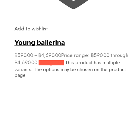
Add to wishlist
Young ballerina
฿
590.00
–
฿
4,690.00
Price range: ฿590.00 through
This product has multiple
฿4,690.00
เลือกรูปแบบ
variants. The options may be chosen on the product
page