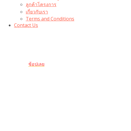
ลูกค้าโครงการ
เกี่ยวกับเรา
Terms and Conditions
Contact Us
รับเลยโค้ดส่วนลด 100 บาท
“100BUYTODAY” ใช้ได้ที่ตระกร้า
ถึง 31 ต.ค นี้
ช้อปเลย