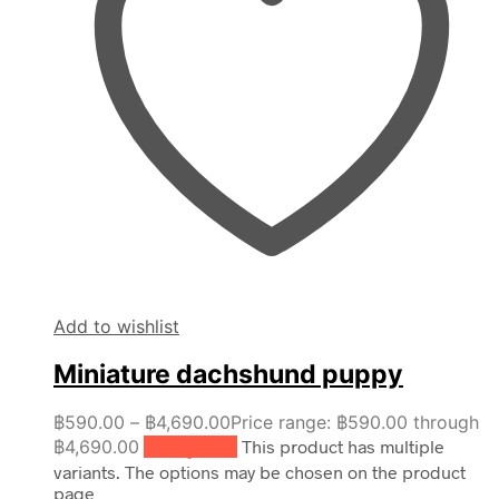
Add to wishlist
Miniature dachshund puppy
฿
590.00
–
฿
4,690.00
Price range: ฿590.00 through
฿4,690.00
เลือกรูปแบบ
This product has multiple
variants. The options may be chosen on the product
page