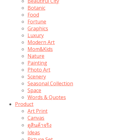
Beautiful City
Botanic
Food
Fortune
Graphics
Luxury
Modern Art
Mom&Kids
Nature
Painting
Photo Art
Scenery
Seasonal Collection
Space
Words & Quotes
Product
Art Print
Canvas
ดูสินค้าจริง
Ideas
Picture Set