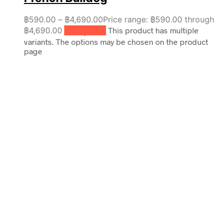
฿
590.00
–
฿
4,690.00
Price range: ฿590.00 through
฿4,690.00
เลือกรูปแบบ
This product has multiple
variants. The options may be chosen on the product
page