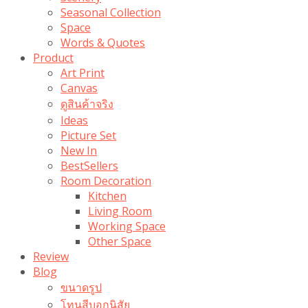
Seasonal Collection
Space
Words & Quotes
Product
Art Print
Canvas
ดูสินค้าจริง
Ideas
Picture Set
New In
BestSellers
Room Decoration
Kitchen
Living Room
Working Space
Other Space
Review
Blog
ขนาดรูป
โทนสีบอกนิสัย