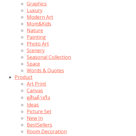
Graphics
Luxury
Modern Art
Mom&Kids
Nature
Painting
Photo Art
Scenery
Seasonal Collection
Space
Words & Quotes
Product
Art Print
Canvas
ดูสินค้าจริง
Ideas
Picture Set
New In
BestSellers
Room Decoration