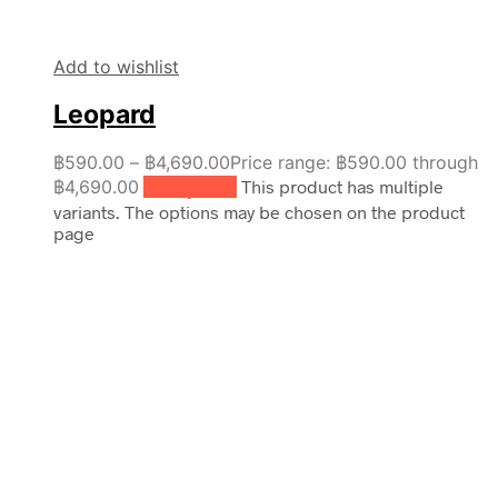
Add to wishlist
Leopard
฿
590.00
–
฿
4,690.00
Price range: ฿590.00 through
฿4,690.00
เลือกรูปแบบ
This product has multiple
variants. The options may be chosen on the product
page