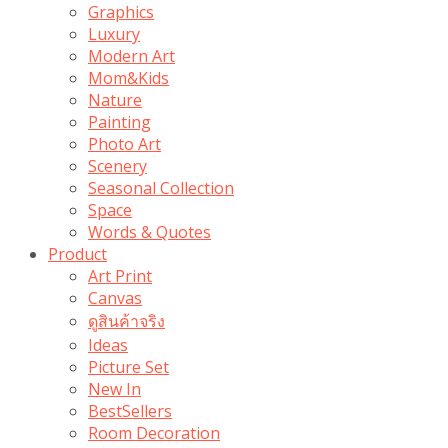
Graphics
Luxury
Modern Art
Mom&Kids
Nature
Painting
Photo Art
Scenery
Seasonal Collection
Space
Words & Quotes
Product
Art Print
Canvas
ดูสินค้าจริง
Ideas
Picture Set
New In
BestSellers
Room Decoration