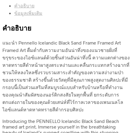
คำอธิบาย
ข้อมูลเพิ่มเติม
คำอธิบาย
แนะนำ Pennello Icelandic Black Sand Frame Framed Art
Framed Art ดื่มด่ำกับความงามอันน่าทึ่งของแนวชายฝั่งที่
ขรุขระของไอซ์แลนด์ด้วยชิ้นส่วนอันน่าทึ่งนี้ ความแตกต่างของ
หาดทรายสีดำหน้าผาสูงตระหง่านและคลื่นกระแทกสร้างฉากที่
ชวนให้หลงใหลซึ่งรวบรวมสาระสำคัญของความสง่างามป่า
ของธรรมชาติ สร้างขึ้นด้วยวัสดุที่มีคุณภาพสูงสุดงานศิลปะที่มี
กรอบนี้เป็นส่วนเสริมที่สมบูรณ์แบบสำหรับบ้านหรือที่ทำงาน
ของคุณนำสัมผัสของนอร์ดิกสงสัยในทุกพื้นที่ ยกระดับการ
ตกแต่งภายในของคุณด้วยเสน่ห์ที่ไร้กาลเวลาของเพนเนลโล
ไอซ์แลนด์หาดหาดทรายสีดำกรอบศิลปะ
Introducing the PENNELLO Icelandic Black Sand Beach
framed art print. Immerse yourself in the breathtaking
beauty of Iceland’s rugged coastline with this stunning