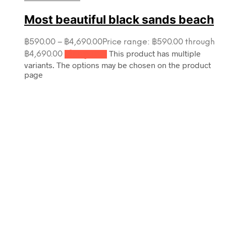
Most beautiful black sands beach
฿
590.00
–
฿
4,690.00
Price range: ฿590.00 through
This product has multiple
฿4,690.00
เลือกรูปแบบ
variants. The options may be chosen on the product
page