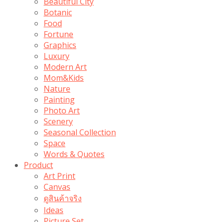
Beautiful City
Botanic
Food
Fortune
Graphics
Luxury
Modern Art
Mom&Kids
Nature
Painting
Photo Art
Scenery
Seasonal Collection
Space
Words & Quotes
Product
Art Print
Canvas
ดูสินค้าจริง
Ideas
Picture Set