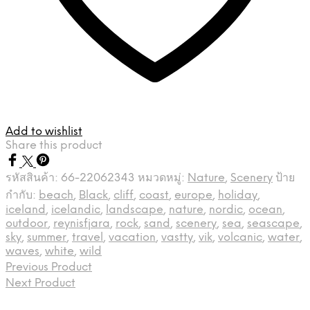
Add to wishlist
Share this product
รหัสสินค้า:
66-22062343
หมวดหมู่:
Nature
,
Scenery
ป้าย
กำกับ:
beach
,
Black
,
cliff
,
coast
,
europe
,
holiday
,
iceland
,
icelandic
,
landscape
,
nature
,
nordic
,
ocean
,
outdoor
,
reynisfjara
,
rock
,
sand
,
scenery
,
sea
,
seascape
,
sky
,
summer
,
travel
,
vacation
,
vastty
,
vik
,
volcanic
,
water
,
waves
,
white
,
wild
Previous Product
Next Product