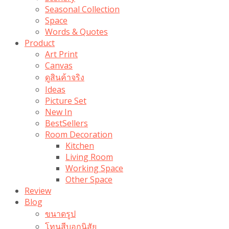
Seasonal Collection
Space
Words & Quotes
Product
Art Print
Canvas
ดูสินค้าจริง
Ideas
Picture Set
New In
BestSellers
Room Decoration
Kitchen
Living Room
Working Space
Other Space
Review
Blog
ขนาดรูป
โทนสีบอกนิสัย