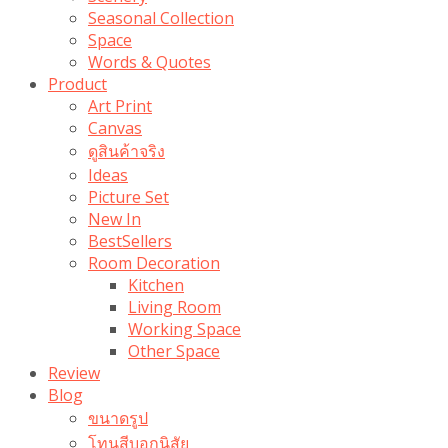
Seasonal Collection
Space
Words & Quotes
Product
Art Print
Canvas
ดูสินค้าจริง
Ideas
Picture Set
New In
BestSellers
Room Decoration
Kitchen
Living Room
Working Space
Other Space
Review
Blog
ขนาดรูป
โทนสีบอกนิสัย