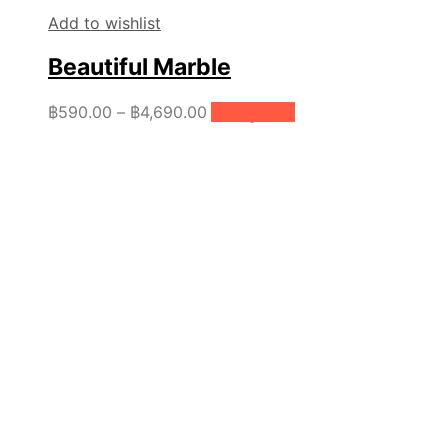
Add to wishlist
Beautiful Marble
Price
This
฿
590.00
–
฿
4,690.00
เลือกรูปแบบ
product
range:
has
฿590.00
multiple
through
variants.
฿4,690.00
The
options
may
be
chosen
on
the
product
page