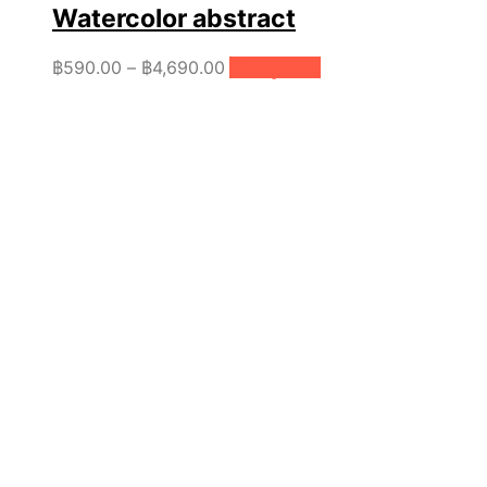
Watercolor abstract
Price
This
฿
590.00
–
฿
4,690.00
เลือกรูปแบบ
product
range:
has
฿590.00
multiple
through
variants.
฿4,690.00
The
options
may
be
chosen
on
the
product
page