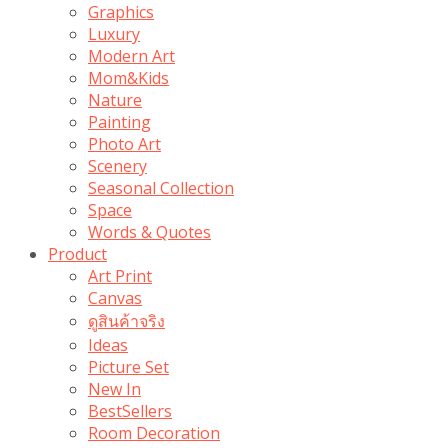
Graphics
Luxury
Modern Art
Mom&Kids
Nature
Painting
Photo Art
Scenery
Seasonal Collection
Space
Words & Quotes
Product
Art Print
Canvas
ดูสินค้าจริง
Ideas
Picture Set
New In
BestSellers
Room Decoration