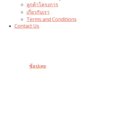
ลูกค้าโครงการ
เกี่ยวกับเรา
Terms and Conditions
Contact Us
รับเลยโค้ดส่วนลด 100 บาท
“100BUYTODAY” ใช้ได้ที่ตระกร้า
ถึง 31 ต.ค นี้
ช้อปเลย