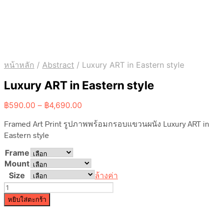
หน้าหลัก
/
Abstract
/
Luxury ART in Eastern style
Luxury ART in Eastern style
Price
฿
590.00
–
฿
4,690.00
range:
Framed Art Print รูปภาพพร้อมกรอบแขวนผนัง Luxury ART in
฿590.00
through
Eastern style
฿4,690.00
Frame
Mount
Size
ล้างค่า
จำนวน
Luxury
หยิบใส่ตะกร้า
ART
in