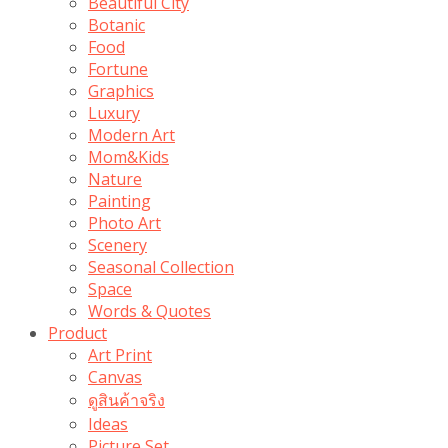
Beautiful City
Botanic
Food
Fortune
Graphics
Luxury
Modern Art
Mom&Kids
Nature
Painting
Photo Art
Scenery
Seasonal Collection
Space
Words & Quotes
Product
Art Print
Canvas
ดูสินค้าจริง
Ideas
Picture Set