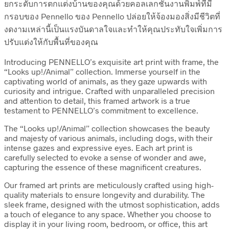
ยกระดับการตกแต่งบ้านของคุณด้วยคอลเลกชันงานพิมพ์ที่มี
กรอบของ Pennello ของ Pennello ปล่อยให้จ้องมองสิ่งมีชีวิตที่
งดงามเหล่านี้เป็นแรงบันดาลใจและทำให้คุณประทับใจเพิ่มการ
ปรับแต่งให้กับพื้นที่ของคุณ
Introducing PENNELLO’s exquisite art print with frame, the
“Looks up!/Animal” collection. Immerse yourself in the
captivating world of animals, as they gaze upwards with
curiosity and intrigue. Crafted with unparalleled precision
and attention to detail, this framed artwork is a true
testament to PENNELLO’s commitment to excellence.
The “Looks up!/Animal” collection showcases the beauty
and majesty of various animals, including dogs, with their
intense gazes and expressive eyes. Each art print is
carefully selected to evoke a sense of wonder and awe,
capturing the essence of these magnificent creatures.
Our framed art prints are meticulously crafted using high-
quality materials to ensure longevity and durability. The
sleek frame, designed with the utmost sophistication, adds
a touch of elegance to any space. Whether you choose to
display it in your living room, bedroom, or office, this art