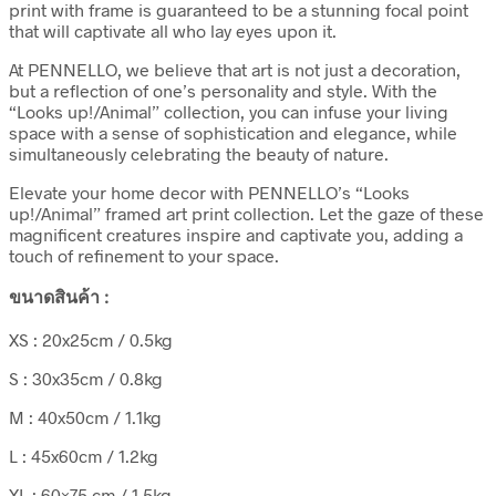
print with frame is guaranteed to be a stunning focal point
that will captivate all who lay eyes upon it.
At PENNELLO, we believe that art is not just a decoration,
but a reflection of one’s personality and style. With the
“Looks up!/Animal” collection, you can infuse your living
space with a sense of sophistication and elegance, while
simultaneously celebrating the beauty of nature.
Elevate your home decor with PENNELLO’s “Looks
up!/Animal” framed art print collection. Let the gaze of these
magnificent creatures inspire and captivate you, adding a
touch of refinement to your space.
ขนาดสินค้า :
XS : 20x25cm / 0.5kg
S : 30x35cm / 0.8kg
M : 40x50cm / 1.1kg
L : 45x60cm / 1.2kg
XL : 60×75 cm / 1.5kg