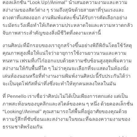
คอลเล็กชั่น “Look Up!/Animal” นำเสนอความงามและความ
สง่างามของสัตว์ต่าง ๆ รวมถึงสุนัขด้วยสายตาที่รุนแรงและ
ดวงตาที่แสดงออก งานพิมพ์แต่ละชิ้นได้รับการคัดเลือกอย่าง
ระมัดระวังเพื่อทำให้เกิดความประหลาดใจและความหวาดกลัว
จับภาพสาระสำคัญของสิ่งมีชีวิตที่งดงามเหล่านี้
งานศิลปะที่มีกรอบของเราถูกสร้างขึ้นอย่างพิถีพิถันโดยใช้วัสดุ
คุณภาพสูงเพื่อให้แน่ใจว่าอายุการใช้งานยาวนานและความ
ทนทาน เฟรมที่เก๋ไก๋ออกแบบด้วยความซับซ้อนสูงสุดเพิ่มความ
สง่างามให้กับพื้นที่ใด ๆ ไม่ว่าคุณจะเลือกที่จะแสดงในห้องนั่ง
เล่นห้องนอนหรือที่ทำงานงานพิมพ์งานศิลปะนี้รับประกันได้ว่า
จะเป็นจุดโฟกัสที่น่าทึ่งซึ่งจะทำให้ทุกคนหลงใหลในมัน
ที่ Pennello เราเชื่อว่าศิลปะไม่ได้เป็นเพียงการตกแต่ง แต่เป็น
ภาพสะท้อนของบุคลิกและสไตล์ของคน ๆ หนึ่ง ด้วยคอลเล็กชั่น
“Looking!/Animal” คุณสามารถใส่พื้นที่อยู่อาศัยของคุณด้วย
ความรู้สึกที่ซับซ้อนและสง่างามในขณะที่ฉลองความงามของ
ธรรมชาติพร้อมกัน