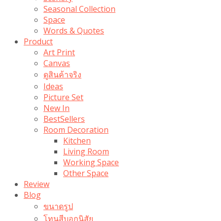
Seasonal Collection
Space
Words & Quotes
Product
Art Print
Canvas
ดูสินค้าจริง
Ideas
Picture Set
New In
BestSellers
Room Decoration
Kitchen
Living Room
Working Space
Other Space
Review
Blog
ขนาดรูป
โทนสีบอกนิสัย