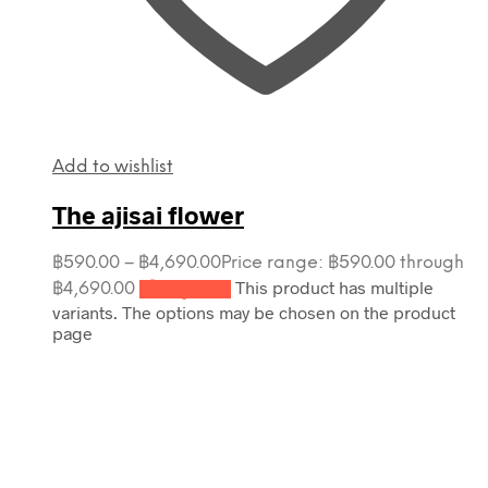
Add to wishlist
The ajisai flower
฿
590.00
–
฿
4,690.00
Price range: ฿590.00 through
This product has multiple
฿4,690.00
เลือกรูปแบบ
variants. The options may be chosen on the product
page