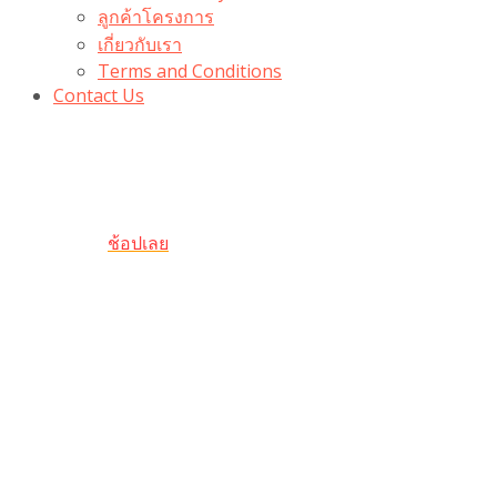
ลูกค้าโครงการ
เกี่ยวกับเรา
Terms and Conditions
Contact Us
รับเลยโค้ดส่วนลด 100 บาท
“100BUYTODAY” ใช้ได้ที่ตระกร้า
ถึง 31 ต.ค นี้
ช้อปเลย