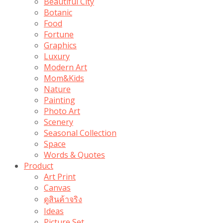
Beautiful City
Botanic
Food
Fortune
Graphics
Luxury
Modern Art
Mom&Kids
Nature
Painting
Photo Art
Scenery
Seasonal Collection
Space
Words & Quotes
Product
Art Print
Canvas
ดูสินค้าจริง
Ideas
Picture Set