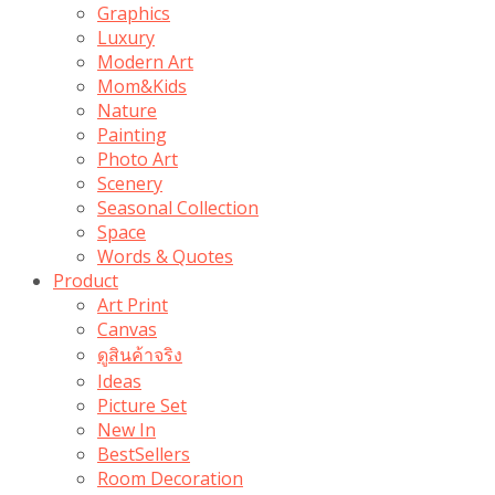
Graphics
Luxury
Modern Art
Mom&Kids
Nature
Painting
Photo Art
Scenery
Seasonal Collection
Space
Words & Quotes
Product
Art Print
Canvas
ดูสินค้าจริง
Ideas
Picture Set
New In
BestSellers
Room Decoration