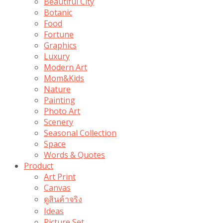
Beautiful City
Botanic
Food
Fortune
Graphics
Luxury
Modern Art
Mom&Kids
Nature
Painting
Photo Art
Scenery
Seasonal Collection
Space
Words & Quotes
Product
Art Print
Canvas
ดูสินค้าจริง
Ideas
Picture Set