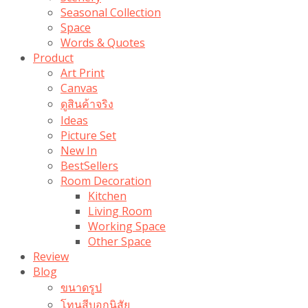
Seasonal Collection
Space
Words & Quotes
Product
Art Print
Canvas
ดูสินค้าจริง
Ideas
Picture Set
New In
BestSellers
Room Decoration
Kitchen
Living Room
Working Space
Other Space
Review
Blog
ขนาดรูป
โทนสีบอกนิสัย