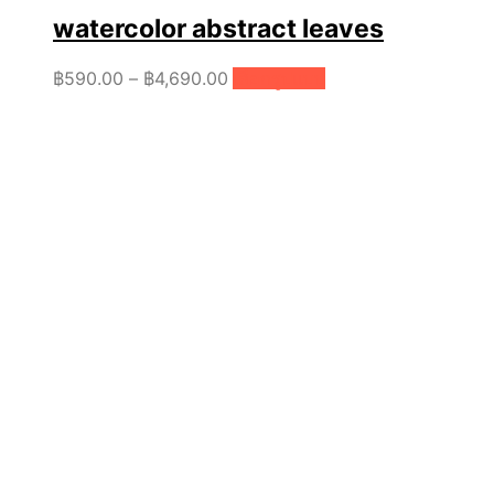
watercolor abstract leaves
Price
This
฿
590.00
–
฿
4,690.00
เลือกรูปแบบ
product
range:
has
฿590.00
multiple
through
variants.
฿4,690.00
The
options
may
be
chosen
on
the
product
page