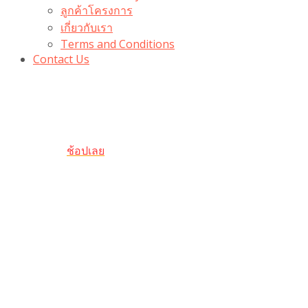
ลูกค้าโครงการ
เกี่ยวกับเรา
Terms and Conditions
Contact Us
รับเลยโค้ดส่วนลด 100 บาท
“100BUYTODAY” ใช้ได้ที่ตระกร้า
ถึง 31 ต.ค นี้
ช้อปเลย