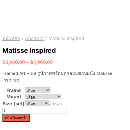
หน้าหลัก
/
Abstract
/
Matisse inspired
Matisse inspired
Price
฿
3,960.00
–
฿
5,960.00
range:
Framed Art Print รูปภาพพร้อมกรอบแขวนผนัง Matisse
฿3,960.00
through
inspired
฿5,960.00
Frame
Mount
Size (set)
ล้างค่า
จำนวน
Matisse
หยิบใส่ตะกร้า
inspired
ชิ้น