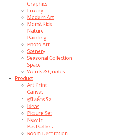
Graphics
Luxury
Modern Art
Mom&Kids
Nature
Painting
Photo Art
Scenery
Seasonal Collection
Space
Words & Quotes
Product
Art Print
Canvas
ดูสินค้าจริง
Ideas
Picture Set
New In
BestSellers
Room Decoration