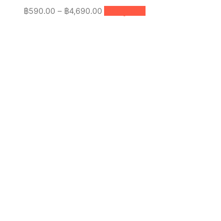
Price
This
฿
590.00
–
฿
4,690.00
เลือกรูปแบบ
product
range:
has
฿590.00
multiple
through
variants.
฿4,690.00
The
options
may
be
chosen
on
the
product
page