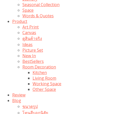
Seasonal Collection
Space
Words & Quotes
Product
Art Print
Canvas
ดูสินค้าจริง
Ideas
Picture Set
New In
BestSellers
Room Decoration
Kitchen
Living Room
Working Space
Other Space
Review
Blog
ขนาดรูป
โทนสีบอกนิสัย