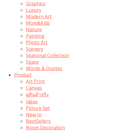
Graphics
Luxury
Modern Art
Mom&Kids
Nature
Painting
Photo Art
Scenery
Seasonal Collection
Space
Words & Quotes
Product
Art Print
Canvas
ดูสินค้าจริง
Ideas
Picture Set
New In
BestSellers
Room Decoration