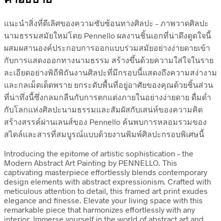
แนะนำสิ่งที่ดีเลิศของความซับซ้อนทางศิลปะ – ภาพวาดศิลปะ
นามธรรมสมัยใหม่โดย Pennello ผลงานชิ้นเอกที่น่าดึงดูดใจนี้
ผสมผสานองค์ประกอบการออกแบบร่วมสมัยอย่างง่ายดายเข้า
กับการแสดงออกทางนามธรรม สร้างขึ้นด้วยความใส่ใจในราย
ละเอียดอย่างพิถีพิถันงานศิลปะที่มีกรอบนี้แสดงถึงความสง่างาม
และกลเม็ดเด็ดพราย ยกระดับพื้นที่อยู่อาศัยของคุณด้วยชิ้นส่วน
ที่น่าทึ่งนี้ซึ่งกลมกลืนกับการตกแต่งภายในอย่างง่ายดาย ดื่มด่ำ
กับโลกแห่งศิลปะนามธรรมและสัมผัสกับเสน่ห์ของความคิด
สร้างสรรค์ผ่านเลนส์ของ Pennello ค้นพบการหลอมรวมของ
สไตล์และสารที่สมบูรณ์แบบด้วยงานพิมพ์ศิลปะกรอบพิเศษนี้
Introducing the epitome of artistic sophistication – the
Modern Abstract Art Painting by PENNELLO. This
captivating masterpiece effortlessly blends contemporary
design elements with abstract expressionism. Crafted with
meticulous attention to detail, this framed art print exudes
elegance and finesse. Elevate your living space with this
remarkable piece that harmonizes effortlessly with any
interior. Immerse yourself in the world of abstract art and