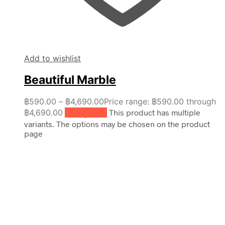
Add to wishlist
Beautiful Marble
฿
590.00
–
฿
4,690.00
Price range: ฿590.00 through
฿4,690.00
เลือกรูปแบบ
This product has multiple
variants. The options may be chosen on the product
page