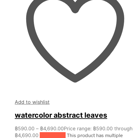
Add to wishlist
watercolor abstract leaves
฿
590.00
–
฿
4,690.00
Price range: ฿590.00 through
฿4,690.00
เลือกรูปแบบ
This product has multiple