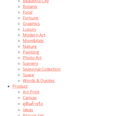
Beautiful City
Botanic
Food
Fortune
Graphics
Luxury
Modern Art
Mom&Kids
Nature
Painting
Photo Art
Scenery
Seasonal Collection
Space
Words & Quotes
Product
Art Print
Canvas
ดูสินค้าจริง
Ideas
Picture Set