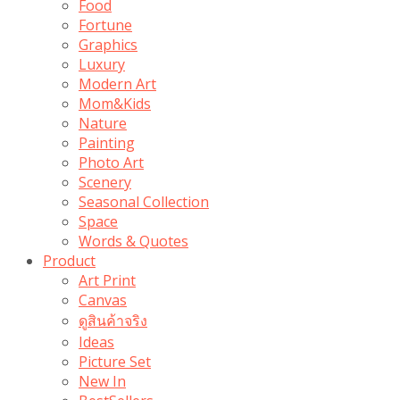
Food
Fortune
Graphics
Luxury
Modern Art
Mom&Kids
Nature
Painting
Photo Art
Scenery
Seasonal Collection
Space
Words & Quotes
Product
Art Print
Canvas
ดูสินค้าจริง
Ideas
Picture Set
New In