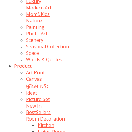
Luxury
Modern Art
Mom&Kids
Nature
Painting
Photo Art
Scenery
Seasonal Collection
Space
Words & Quotes
Product
Art Print
Canvas
ดูสินค้าจริง
Ideas
Picture Set
New In
BestSellers
Room Decoration
Kitchen
Living Room