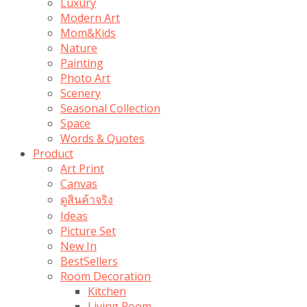
Luxury
Modern Art
Mom&Kids
Nature
Painting
Photo Art
Scenery
Seasonal Collection
Space
Words & Quotes
Product
Art Print
Canvas
ดูสินค้าจริง
Ideas
Picture Set
New In
BestSellers
Room Decoration
Kitchen
Living Room