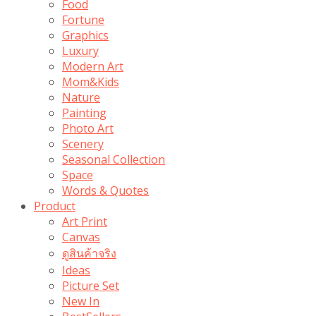
Food
Fortune
Graphics
Luxury
Modern Art
Mom&Kids
Nature
Painting
Photo Art
Scenery
Seasonal Collection
Space
Words & Quotes
Product
Art Print
Canvas
ดูสินค้าจริง
Ideas
Picture Set
New In