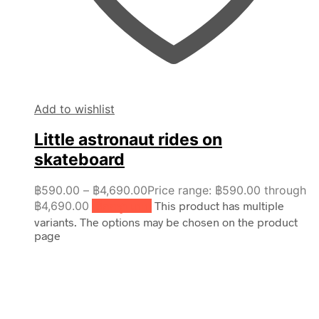
Add to wishlist
Little astronaut rides on
skateboard
฿
590.00
–
฿
4,690.00
Price range: ฿590.00 through
฿4,690.00
เลือกรูปแบบ
This product has multiple
variants. The options may be chosen on the product
page