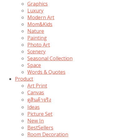
Graphics
Luxury
Modern Art
Mom&Kids
Nature
Painting
Photo Art
Scenery
Seasonal Collection
Space
Words & Quotes
Product
Art Print
Canvas
ดูสินค้าจริง
Ideas
Picture Set
New In
BestSellers
Room Decoration