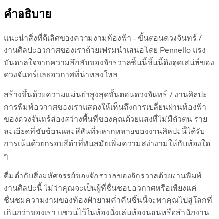
คำอธิบาย
แนะนำสิ่งที่ดีเลิศของความงามท้องฟ้า – ขั้นตอนดวงจันทร์ /
งานศิลปะอวกาศของเราด้วยเฟรมนำเสนอโดย Pennello แรง
บันดาลใจจากความลึกลับของจักรวาลชิ้นนี้ชิ้นนี้ดึงดูดเสน่ห์ของ
ดวงจันทร์และอวกาศที่น่าหลงใหล
สร้างขึ้นด้วยความแม่นยำสูงสุดขั้นตอนดวงจันทร์ / งานศิลปะ
การพิมพ์อวกาศของเราแสดงให้เห็นถึงการเปลี่ยนผ่านท้องฟ้า
ของดวงจันทร์ส่องสว่างพื้นที่ของคุณด้วยแสงที่ไม่มีตัวตน ราย
ละเอียดที่ซับซ้อนและสีสันที่หลากหลายของงานศิลปะนี้ได้รับ
การเน้นด้วยกรอบสีดำที่ทันสมัยเพิ่มความสง่างามให้กับห้องใด
ๆ
ดื่มด่ำกับสิ่งมหัศจรรย์ของจักรวาลของจักรวาลด้วยงานพิมพ์
งานศิลปะนี้ ไม่ว่าคุณจะเป็นผู้ที่ชื่นชอบอวกาศหรือเพียงแค่
ชื่นชมความงามของท้องฟ้ายามค่ำคืนชิ้นนี้จะพาคุณไปสู่โลกที่
เกินกว่าของเรา แขวนไว้ในห้องนั่งเล่นห้องนอนหรือสำนักงาน