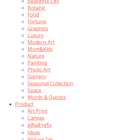
Beautiful City
Botanic
Food
Fortune
Graphics
Luxury
Modern Art
Mom&Kids
Nature
Painting
Photo Art
Scenery
Seasonal Collection
Space
Words & Quotes
Product
Art Print
Canvas
ดูสินค้าจริง
Ideas
Picture Set