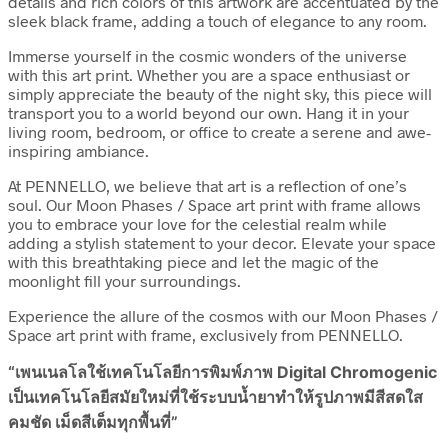
details and rich colors of this artwork are accentuated by the
sleek black frame, adding a touch of elegance to any room.
Immerse yourself in the cosmic wonders of the universe
with this art print. Whether you are a space enthusiast or
simply appreciate the beauty of the night sky, this piece will
transport you to a world beyond our own. Hang it in your
living room, bedroom, or office to create a serene and awe-
inspiring ambiance.
At PENNELLO, we believe that art is a reflection of one’s
soul. Our Moon Phases / Space art print with frame allows
you to embrace your love for the celestial realm while
adding a stylish statement to your decor. Elevate your space
with this breathtaking piece and let the magic of the
moonlight fill your surroundings.
Experience the allure of the cosmos with our Moon Phases /
Space art print with frame, exclusively from PENNELLO.
“เพนเนลโลใช้เทคโนโลยีการพิมพ์ภาพ Digital Chromogenic
เป็นเทคโนโลยีสมัยใหม่ที่ใช้ระบบน้ำยาทำให้รูปภาพมีสีสดใส
คมชัด เม็ดสีเต็มทุกพื้นที่”