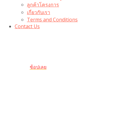
ลูกค้าโครงการ
เกี่ยวกับเรา
Terms and Conditions
Contact Us
รับเลยโค้ดส่วนลด 100 บาท
“100BUYTODAY” ใช้ได้ที่ตระกร้า
ถึง 31 ต.ค นี้
ช้อปเลย