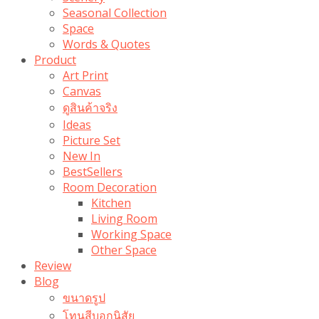
Seasonal Collection
Space
Words & Quotes
Product
Art Print
Canvas
ดูสินค้าจริง
Ideas
Picture Set
New In
BestSellers
Room Decoration
Kitchen
Living Room
Working Space
Other Space
Review
Blog
ขนาดรูป
โทนสีบอกนิสัย