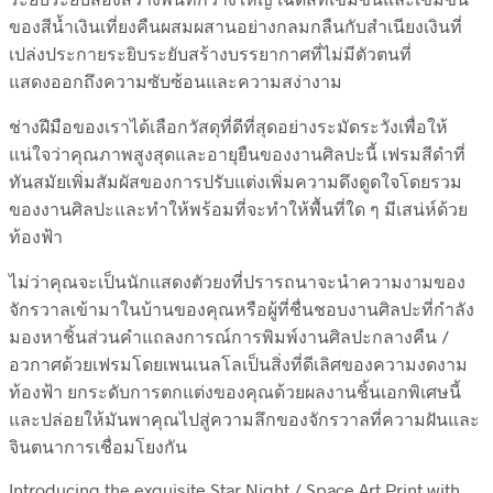
ของสีน้ำเงินเที่ยงคืนผสมผสานอย่างกลมกลืนกับสำเนียงเงินที่
เปล่งประกายระยิบระยับสร้างบรรยากาศที่ไม่มีตัวตนที่
แสดงออกถึงความซับซ้อนและความสง่างาม
ช่างฝีมือของเราได้เลือกวัสดุที่ดีที่สุดอย่างระมัดระวังเพื่อให้
แน่ใจว่าคุณภาพสูงสุดและอายุยืนของงานศิลปะนี้ เฟรมสีดำที่
ทันสมัยเพิ่มสัมผัสของการปรับแต่งเพิ่มความดึงดูดใจโดยรวม
ของงานศิลปะและทำให้พร้อมที่จะทำให้พื้นที่ใด ๆ มีเสน่ห์ด้วย
ท้องฟ้า
ไม่ว่าคุณจะเป็นนักแสดงตัวยงที่ปรารถนาจะนำความงามของ
จักรวาลเข้ามาในบ้านของคุณหรือผู้ที่ชื่นชอบงานศิลปะที่กำลัง
มองหาชิ้นส่วนคำแถลงการณ์การพิมพ์งานศิลปะกลางคืน /
อวกาศด้วยเฟรมโดยเพนเนลโลเป็นสิ่งที่ดีเลิศของความงดงาม
ท้องฟ้า ยกระดับการตกแต่งของคุณด้วยผลงานชิ้นเอกพิเศษนี้
และปล่อยให้มันพาคุณไปสู่ความลึกของจักรวาลที่ความฝันและ
จินตนาการเชื่อมโยงกัน
Introducing the exquisite Star Night / Space Art Print with