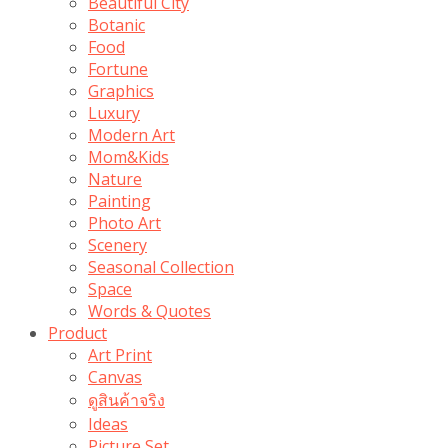
Beautiful City
Botanic
Food
Fortune
Graphics
Luxury
Modern Art
Mom&Kids
Nature
Painting
Photo Art
Scenery
Seasonal Collection
Space
Words & Quotes
Product
Art Print
Canvas
ดูสินค้าจริง
Ideas
Picture Set