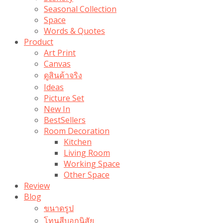
Seasonal Collection
Space
Words & Quotes
Product
Art Print
Canvas
ดูสินค้าจริง
Ideas
Picture Set
New In
BestSellers
Room Decoration
Kitchen
Living Room
Working Space
Other Space
Review
Blog
ขนาดรูป
โทนสีบอกนิสัย