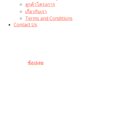
ลูกค้าโครงการ
เกี่ยวกับเรา
Terms and Conditions
Contact Us
รับเลยโค้ดส่วนลด 100 บาท
“100BUYTODAY” ใช้ได้ที่ตระกร้า
ถึง 31 ต.ค นี้
ช้อปเลย