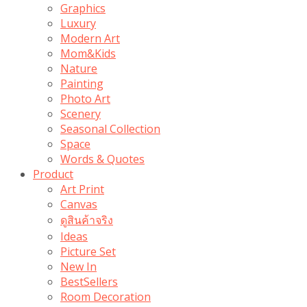
Graphics
Luxury
Modern Art
Mom&Kids
Nature
Painting
Photo Art
Scenery
Seasonal Collection
Space
Words & Quotes
Product
Art Print
Canvas
ดูสินค้าจริง
Ideas
Picture Set
New In
BestSellers
Room Decoration