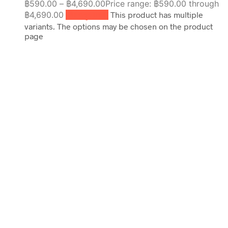
฿
590.00
–
฿
4,690.00
Price range: ฿590.00 through
฿4,690.00
เลือกรูปแบบ
This product has multiple
variants. The options may be chosen on the product
page