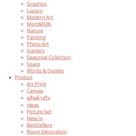
Graphics
Luxury
Modern Art
Mom&Kids
Nature
Painting
Photo Art
Scenery
Seasonal Collection
Space
Words & Quotes
Product
Art Print
Canvas
ดูสินค้าจริง
Ideas
Picture Set
New In
BestSellers
Room Decoration