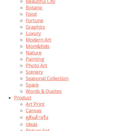
Beautiful City
Botanic
Food
Fortune
Graphics
Luxury
Modern Art
Mom&Kids
Nature
Painting
Photo Art
Scenery
Seasonal Collection
Space
Words & Quotes
Product
Art Print
Canvas
ดูสินค้าจริง
Ideas
Picture Set