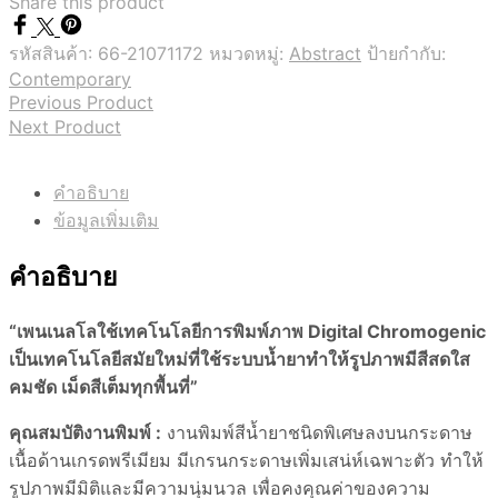
Share this product
รหัสสินค้า:
66-21071172
หมวดหมู่:
Abstract
ป้ายกำกับ:
Contemporary
Previous Product
Next Product
คำอธิบาย
ข้อมูลเพิ่มเติม
คำอธิบาย
“เพนเนลโลใช้เทคโนโลยีการพิมพ์ภาพ Digital Chromogenic
เป็นเทคโนโลยีสมัยใหม่ที่ใช้ระบบน้ำยาทำให้รูปภาพมีสีสดใส
คมชัด เม็ดสีเต็มทุกพื้นที่”
คุณสมบัติงานพิมพ์ :
งานพิมพ์สีน้ำยาชนิดพิเศษลงบนกระดาษ
เนื้อด้านเกรดพรีเมียม มีเกรนกระดาษเพิ่มเสน่ห์เฉพาะตัว ทำให้
รูปภาพมีมิติและมีความนุ่มนวล เพื่อคงคุณค่าของความ