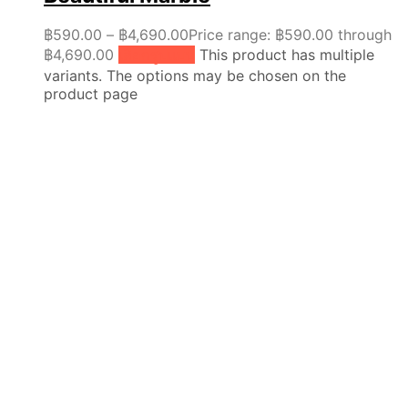
฿
590.00
–
฿
4,690.00
Price range: ฿590.00 through
฿4,690.00
เลือกรูปแบบ
This product has multiple
variants. The options may be chosen on the
product page