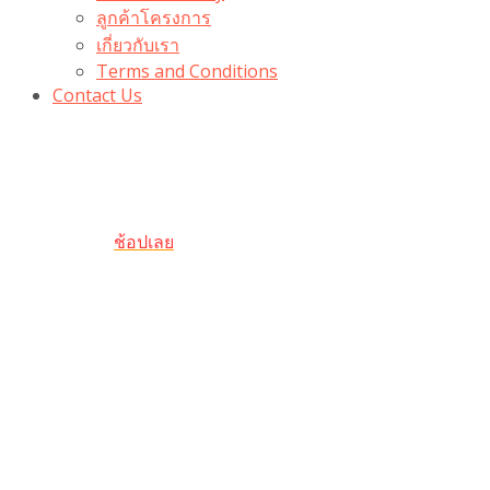
ลูกค้าโครงการ
เกี่ยวกับเรา
Terms and Conditions
Contact Us
รับเลยโค้ดส่วนลด 100 บาท
“100BUYTODAY” ใช้ได้ที่ตระกร้า
ถึง 31 ต.ค นี้
ช้อปเลย