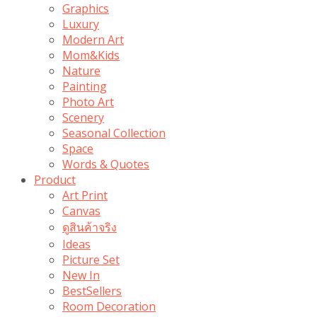
Graphics
Luxury
Modern Art
Mom&Kids
Nature
Painting
Photo Art
Scenery
Seasonal Collection
Space
Words & Quotes
Product
Art Print
Canvas
ดูสินค้าจริง
Ideas
Picture Set
New In
BestSellers
Room Decoration