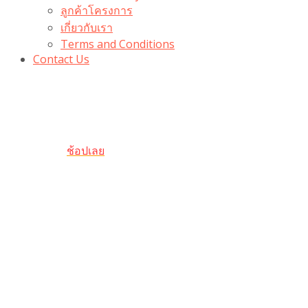
ลูกค้าโครงการ
เกี่ยวกับเรา
Terms and Conditions
Contact Us
รับเลยโค้ดส่วนลด 100 บาท
“100BUYTODAY” ใช้ได้ที่ตระกร้า
ถึง 31 ต.ค นี้
ช้อปเลย