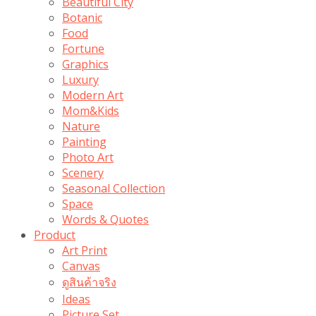
Beautiful City
Botanic
Food
Fortune
Graphics
Luxury
Modern Art
Mom&Kids
Nature
Painting
Photo Art
Scenery
Seasonal Collection
Space
Words & Quotes
Product
Art Print
Canvas
ดูสินค้าจริง
Ideas
Picture Set