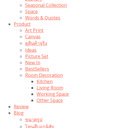
Seasonal Collection
Space
Words & Quotes
Product
Art Print
Canvas
ดูสินค้าจริง
Ideas
Picture Set
New In
BestSellers
Room Decoration
Kitchen
Living Room
Working Space
Other Space
Review
Blog
ขนาดรูป
โทนสีบอกนิสัย