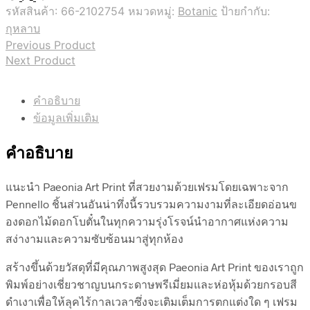
รหัสสินค้า:
66-2102754
หมวดหมู่:
Botanic
ป้ายกำกับ:
กุหลาบ
Previous Product
Next Product
คำอธิบาย
ข้อมูลเพิ่มเติม
คำอธิบาย
แนะนำ Paeonia Art Print ที่สวยงามด้วยเฟรมโดยเฉพาะจาก
Pennello ชิ้นส่วนอันน่าทึ่งนี้รวบรวมความงามที่ละเอียดอ่อนข
องดอกไม้ดอกโบตั๋นในทุกความรุ่งโรจน์นำอากาศแห่งความ
สง่างามและความซับซ้อนมาสู่ทุกห้อง
สร้างขึ้นด้วยวัสดุที่มีคุณภาพสูงสุด Paeonia Art Print ของเราถูก
พิมพ์อย่างเชี่ยวชาญบนกระดาษพรีเมี่ยมและห่อหุ้มด้วยกรอบสี
ดำเงาเพื่อให้ลุคไร้กาลเวลาซึ่งจะเติมเต็มการตกแต่งใด ๆ เฟรม