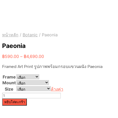
หน้าหลัก
/
Botanic
/
Paeonia
Paeonia
Price
฿
590.00
–
฿
4,690.00
range:
Framed Art Print รูปภาพพร้อมกรอบแขวนผนัง Paeonia
฿590.00
through
Frame
฿4,690.00
Mount
Size
ล้างค่า
จำนวน
Paeonia
หยิบใส่ตะกร้า
ชิ้น