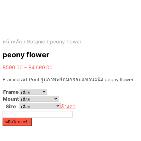
หน้าหลัก
/
Botanic
/
peony flower
peony flower
Price
฿
590.00
–
฿
4,690.00
range:
Framed Art Print รูปภาพพร้อมกรอบแขวนผนัง peony flower
฿590.00
through
Frame
฿4,690.00
Mount
Size
ล้างค่า
จำนวน
peony
หยิบใส่ตะกร้า
flower
ชิ้น