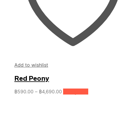
Add to wishlist
Red Peony
Price
This
฿
590.00
–
฿
4,690.00
เลือกรูปแบบ
product
range:
has
฿590.00
multiple
through
variants.
฿4,690.00
The
options
may