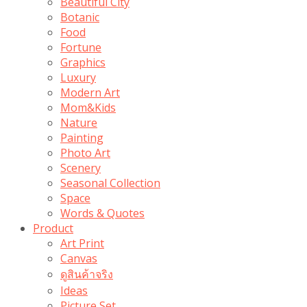
Beautiful City
Botanic
Food
Fortune
Graphics
Luxury
Modern Art
Mom&Kids
Nature
Painting
Photo Art
Scenery
Seasonal Collection
Space
Words & Quotes
Product
Art Print
Canvas
ดูสินค้าจริง
Ideas
Picture Set