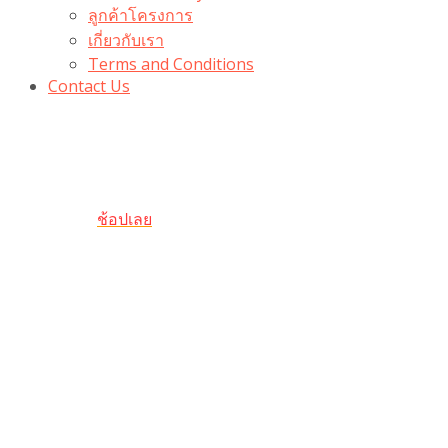
ลูกค้าโครงการ
เกี่ยวกับเรา
Terms and Conditions
Contact Us
รับเลยโค้ดส่วนลด 100 บาท
“100BUYTODAY” ใช้ได้ที่ตระกร้า
ถึง 31 ต.ค นี้
ช้อปเลย