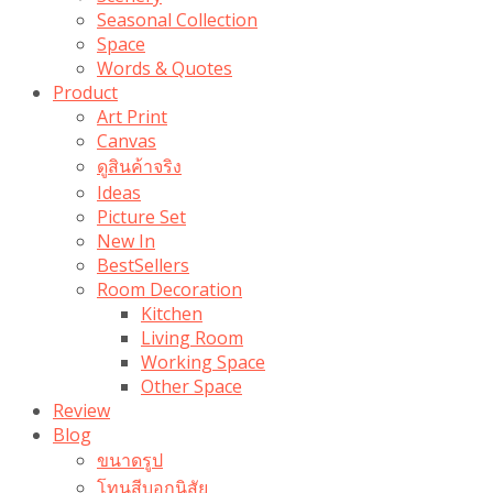
Seasonal Collection
Space
Words & Quotes
Product
Art Print
Canvas
ดูสินค้าจริง
Ideas
Picture Set
New In
BestSellers
Room Decoration
Kitchen
Living Room
Working Space
Other Space
Review
Blog
ขนาดรูป
โทนสีบอกนิสัย