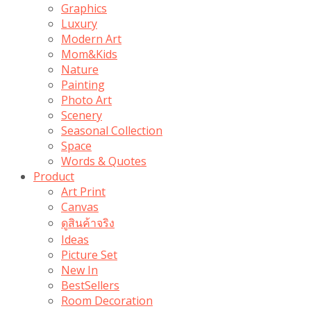
Graphics
Luxury
Modern Art
Mom&Kids
Nature
Painting
Photo Art
Scenery
Seasonal Collection
Space
Words & Quotes
Product
Art Print
Canvas
ดูสินค้าจริง
Ideas
Picture Set
New In
BestSellers
Room Decoration