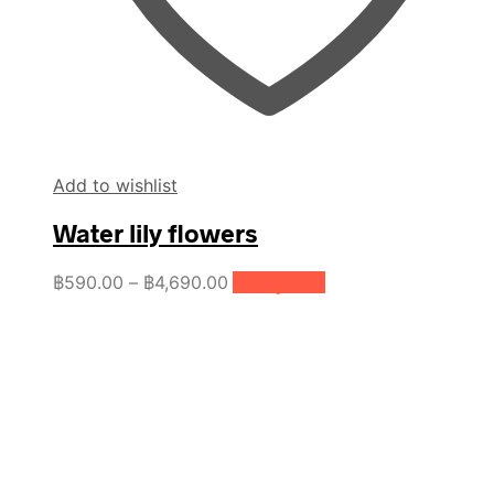
Add to wishlist
Water lily flowers
Price
This
฿
590.00
–
฿
4,690.00
เลือกรูปแบบ
product
range:
has
฿590.00
multiple
through
variants.
฿4,690.00
The
options
may
be
chosen
on