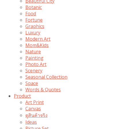
Beautiful City
Botanic
Food
Fortune
Graphics
Luxury
Modern Art
Mom&Kids
Nature
Painting
Photo Art
Scenery
Seasonal Collection
Space
Words & Quotes
Product
Art Print
Canvas
ดูสินค้าจริง
Ideas
Picture Set