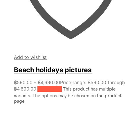
Add to wishlist
Beach holidays pictures
฿
590.00
–
฿
4,690.00
Price range: ฿590.00 through
฿4,690.00
เลือกรูปแบบ
This product has multiple
variants. The options may be chosen on the product
page