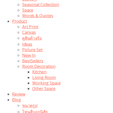
Seasonal Collection
Space
Words & Quotes
Product
Art Print
Canvas
ดูสินค้าจริง
Ideas
Picture Set
New In
BestSellers
Room Decoration
Kitchen
Living Room
Working Space
Other Space
Review
Blog
ขนาดรูป
โทนสีบอกนิสัย