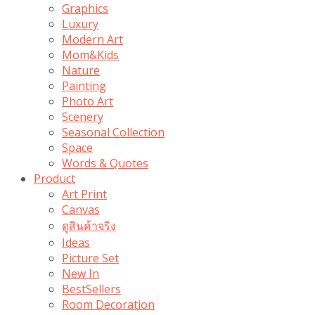
Graphics
Luxury
Modern Art
Mom&Kids
Nature
Painting
Photo Art
Scenery
Seasonal Collection
Space
Words & Quotes
Product
Art Print
Canvas
ดูสินค้าจริง
Ideas
Picture Set
New In
BestSellers
Room Decoration