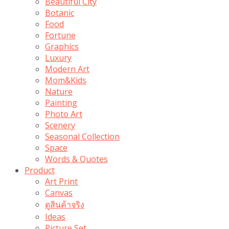
Beautiful City
Botanic
Food
Fortune
Graphics
Luxury
Modern Art
Mom&Kids
Nature
Painting
Photo Art
Scenery
Seasonal Collection
Space
Words & Quotes
Product
Art Print
Canvas
ดูสินค้าจริง
Ideas
Picture Set