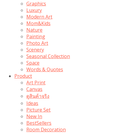
Graphics
Luxury
Modern Art
Mom&Kids
Nature
Painting
Photo Art
Scenery
Seasonal Collection
Space
Words & Quotes
Product
Art Print
Canvas
ดูสินค้าจริง
Ideas
Picture Set
New In
BestSellers
Room Decoration