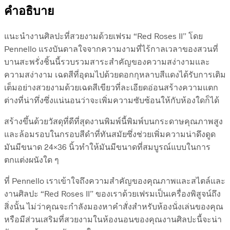
คำอธิบาย
แนะนำงานศิลปะที่สวยงามด้วยเฟรม “Red Roses II” โดย
Pennello แรงบันดาลใจจากความงามที่ไร้กาลเวลาของสวนที่
บานสะพรั่งชิ้นนี้รวบรวมสาระสำคัญของความสง่างามและ
ความสง่างาม เฉดสีที่อุดมไปด้วยดอกกุหลาบสีแดงได้รับการเติม
เต็มอย่างสวยงามด้วยเฉดสีเขียวที่ละเอียดอ่อนสร้างความแตก
ต่างที่น่าทึ่งซึ่งแน่นอนว่าจะเพิ่มความซับซ้อนให้กับห้องใดก็ได้
สร้างขึ้นด้วยวัสดุที่ดีที่สุดงานพิมพ์นี้พิมพ์บนกระดาษคุณภาพสูง
และล้อมรอบในกรอบสีดำที่ทันสมัยซึ่งช่วยเพิ่มความน่าดึงดูด
มันมีขนาด 24×36 นิ้วทำให้มันมีขนาดที่สมบูรณ์แบบในการ
ตกแต่งผนังใด ๆ
ที่ Pennello เราเข้าใจถึงความสำคัญของคุณภาพและสไตล์และ
งานศิลปะ “Red Roses II” ของเราด้วยเฟรมเป็นเครื่องพิสูจน์ถึง
สิ่งนั้น ไม่ว่าคุณจะกำลังมองหาคำสั่งสำหรับห้องนั่งเล่นของคุณ
หรือมีส่วนเสริมที่สวยงามในห้องนอนของคุณงานศิลปะนี้จะน่า