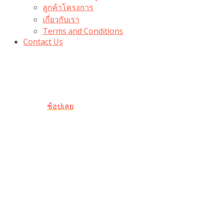
ลูกค้าโครงการ
เกี่ยวกับเรา
Terms and Conditions
Contact Us
รับเลยโค้ดส่วนลด 100 บาท
“100BUYTODAY” ใช้ได้ที่ตระกร้า
ถึง 31 ต.ค นี้
ช้อปเลย