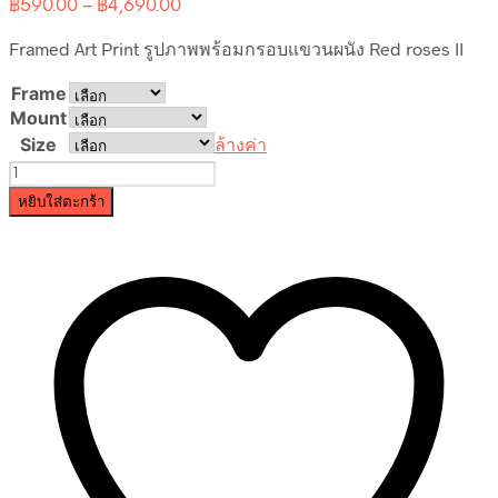
Price
฿
590.00
–
฿
4,690.00
range:
Framed Art Print รูปภาพพร้อมกรอบแขวนผนัง Red roses II
฿590.00
through
Frame
฿4,690.00
Mount
Size
ล้างค่า
จำนวน
Red
หยิบใส่ตะกร้า
roses
II
ชิ้น