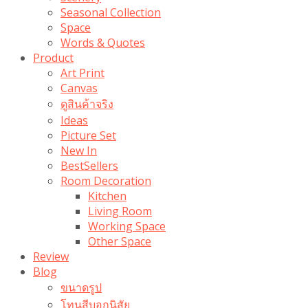
Seasonal Collection
Space
Words & Quotes
Product
Art Print
Canvas
ดูสินค้าจริง
Ideas
Picture Set
New In
BestSellers
Room Decoration
Kitchen
Living Room
Working Space
Other Space
Review
Blog
ขนาดรูป
โทนสีบอกนิสัย