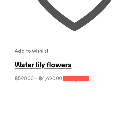
Add to wishlist
Water lily flowers
This
Price
฿
590.00
–
฿
4,690.00
เลือกรูปแบบ
product
range:
has
฿590.00
multiple
through
variants.
฿4,690.00
The
options
may
be
chosen
on