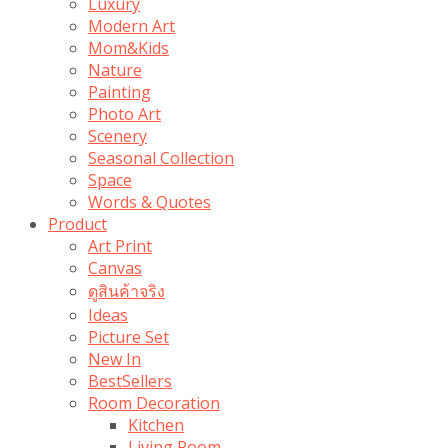
Luxury
Modern Art
Mom&Kids
Nature
Painting
Photo Art
Scenery
Seasonal Collection
Space
Words & Quotes
Product
Art Print
Canvas
ดูสินค้าจริง
Ideas
Picture Set
New In
BestSellers
Room Decoration
Kitchen
Living Room