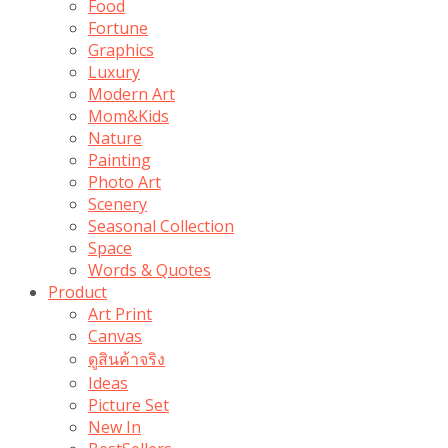
Food
Fortune
Graphics
Luxury
Modern Art
Mom&Kids
Nature
Painting
Photo Art
Scenery
Seasonal Collection
Space
Words & Quotes
Product
Art Print
Canvas
ดูสินค้าจริง
Ideas
Picture Set
New In