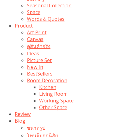
Seasonal Collection
Space
Words & Quotes
Product
Art Print
Canvas
ดูสินค้าจริง
Ideas
Picture Set
New In
BestSellers
Room Decoration
Kitchen
Living Room
Working Space
Other Space
Review
Blog
ขนาดรูป
โทนสีบอกนิสัย