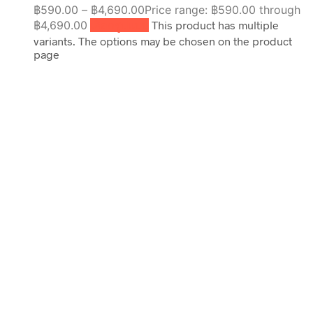
฿
590.00
–
฿
4,690.00
Price range: ฿590.00 through
฿4,690.00
เลือกรูปแบบ
This product has multiple
variants. The options may be chosen on the product
page