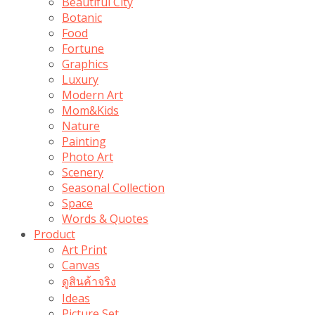
Beautiful City
Botanic
Food
Fortune
Graphics
Luxury
Modern Art
Mom&Kids
Nature
Painting
Photo Art
Scenery
Seasonal Collection
Space
Words & Quotes
Product
Art Print
Canvas
ดูสินค้าจริง
Ideas
Picture Set