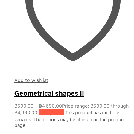
Add to wishlist
Geometrical shapes II
฿
590.00
–
฿
4,690.00
Price range: ฿590.00 through
฿4,690.00
เลือกรูปแบบ
This product has multiple
variants. The options may be chosen on the product
page