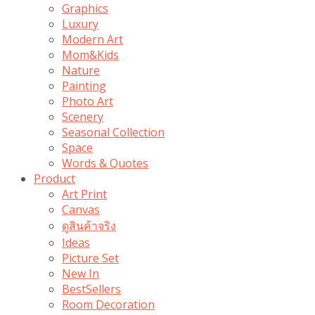
Graphics
Luxury
Modern Art
Mom&Kids
Nature
Painting
Photo Art
Scenery
Seasonal Collection
Space
Words & Quotes
Product
Art Print
Canvas
ดูสินค้าจริง
Ideas
Picture Set
New In
BestSellers
Room Decoration