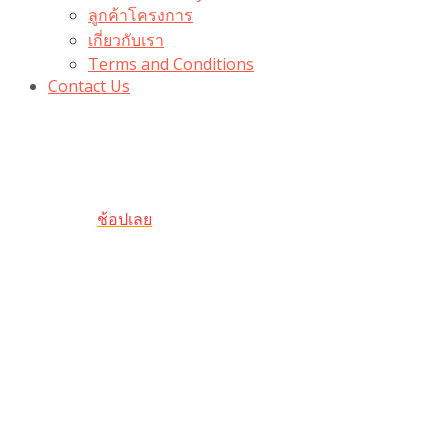
ลูกค้าโครงการ
เกี่ยวกับเรา
Terms and Conditions
Contact Us
รับเลยโค้ดส่วนลด 100 บาท
“100BUYTODAY” ใช้ได้ที่ตระกร้า
ถึง 31 ต.ค นี้
ช้อปเลย