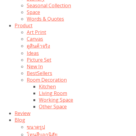
Seasonal Collection
Space
Words & Quotes
Product
Art Print
Canvas
ดูสินค้าจริง
Ideas
Picture Set
New In
BestSellers
Room Decoration
Kitchen
Living Room
Working Space
Other Space
Review
Blog
ขนาดรูป
โทนสีบอกนิสัย