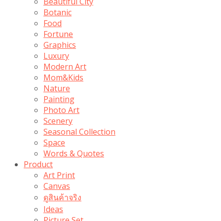
Beautiful City
Botanic
Food
Fortune
Graphics
Luxury
Modern Art
Mom&Kids
Nature
Painting
Photo Art
Scenery
Seasonal Collection
Space
Words & Quotes
Product
Art Print
Canvas
ดูสินค้าจริง
Ideas
Picture Set