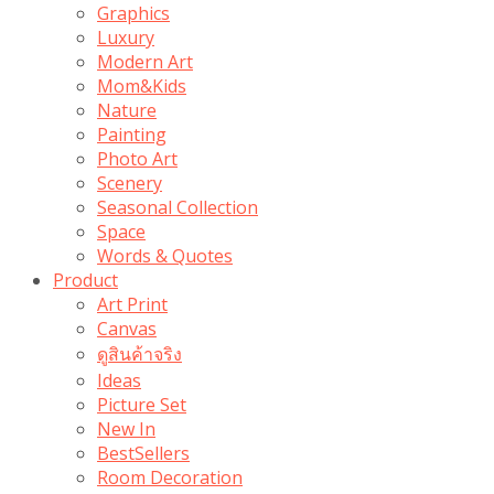
Graphics
Luxury
Modern Art
Mom&Kids
Nature
Painting
Photo Art
Scenery
Seasonal Collection
Space
Words & Quotes
Product
Art Print
Canvas
ดูสินค้าจริง
Ideas
Picture Set
New In
BestSellers
Room Decoration