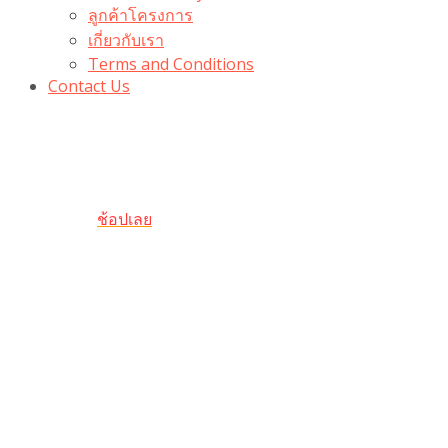
ลูกค้าโครงการ
เกี่ยวกับเรา
Terms and Conditions
Contact Us
รับเลยโค้ดส่วนลด 100 บาท
“100BUYTODAY” ใช้ได้ที่ตระกร้า
ถึง 31 ต.ค นี้
ช้อปเลย