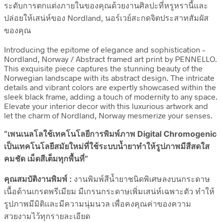
ระดับการตกแต่งภายในของคุณด้วยงานศิลปะที่หรูหรานี้และ
ปล่อยให้เสน่ห์ของ Nordland, นอร์เวย์สะกดจิตประสาทสัมผัส
ของคุณ
Introducing the epitome of elegance and sophistication –
Nordland, Norway / Abstract framed art print by PENNELLO.
This exquisite piece captures the stunning beauty of the
Norwegian landscape with its abstract design. The intricate
details and vibrant colors are expertly showcased within the
sleek black frame, adding a touch of modernity to any space.
Elevate your interior decor with this luxurious artwork and
let the charm of Nordland, Norway mesmerize your senses.
“เพนเนลโลใช้เทคโนโลยีการพิมพ์ภาพ Digital Chromogenic
เป็นเทคโนโลยีสมัยใหม่ที่ใช้ระบบน้ำยาทำให้รูปภาพมีสีสดใส
คมชัด เม็ดสีเต็มทุกพื้นที่”
คุณสมบัติงานพิมพ์ :
งานพิมพ์สีน้ำยาชนิดพิเศษลงบนกระดาษ
เนื้อด้านเกรดพรีเมียม มีเกรนกระดาษเพิ่มเสน่ห์เฉพาะตัว ทำให้
รูปภาพมีมิติและมีความนุ่มนวล เพื่อคงคุณค่าของความ
สวยงามไว้ทุกรายละเอียด