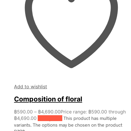
Add to wishlist
Composition of floral
฿
590.00
–
฿
4,690.00
Price range: ฿590.00 through
฿4,690.00
เลือกรูปแบบ
This product has multiple
variants. The options may be chosen on the product
page