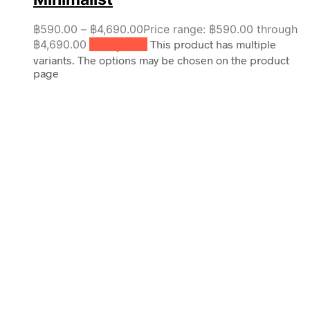
฿
590.00
–
฿
4,690.00
Price range: ฿590.00 through
฿4,690.00
เลือกรูปแบบ
This product has multiple
variants. The options may be chosen on the product
page