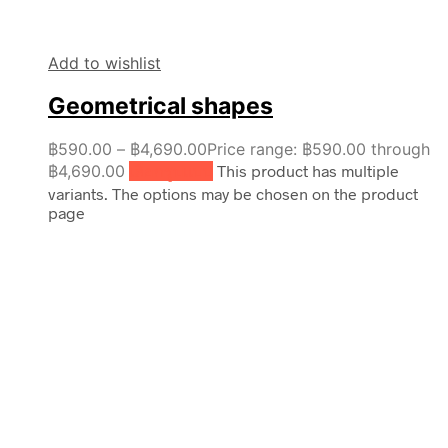
Add to wishlist
Geometrical shapes
฿
590.00
–
฿
4,690.00
Price range: ฿590.00 through
฿4,690.00
เลือกรูปแบบ
This product has multiple
variants. The options may be chosen on the product
page