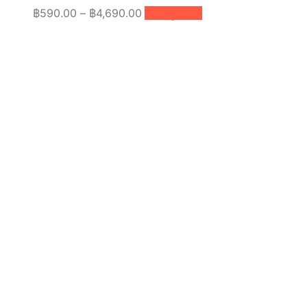
Price
This
฿
590.00
–
฿
4,690.00
เลือกรูปแบบ
product
range:
has
฿590.00
multiple
through
variants.
฿4,690.00
The
options
may
be
chosen
on
the
product
page