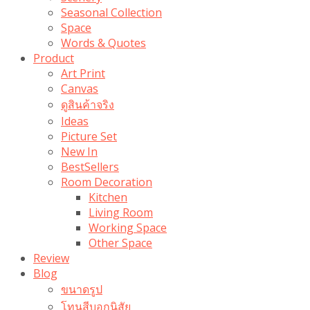
Seasonal Collection
Space
Words & Quotes
Product
Art Print
Canvas
ดูสินค้าจริง
Ideas
Picture Set
New In
BestSellers
Room Decoration
Kitchen
Living Room
Working Space
Other Space
Review
Blog
ขนาดรูป
โทนสีบอกนิสัย