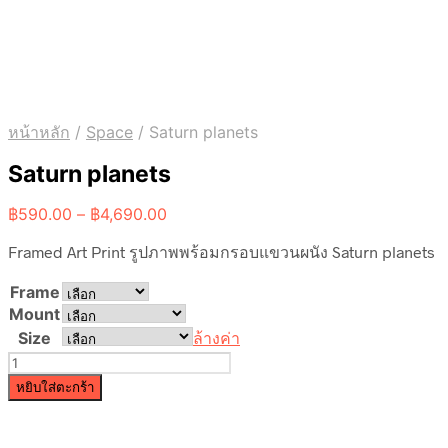
หน้าหลัก
/
Space
/
Saturn planets
Saturn planets
Price
฿
590.00
–
฿
4,690.00
range:
Framed Art Print รูปภาพพร้อมกรอบแขวนผนัง Saturn planets
฿590.00
through
Frame
฿4,690.00
Mount
Size
ล้างค่า
จำนวน
Saturn
หยิบใส่ตะกร้า
planets
ชิ้น