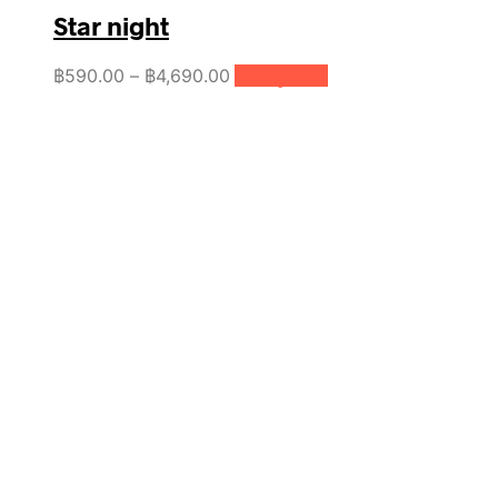
Star night
Price
This
฿
590.00
–
฿
4,690.00
เลือกรูปแบบ
product
range:
has
฿590.00
multiple
through
variants.
฿4,690.00
The
options
may
be
chosen
on
the
product
page