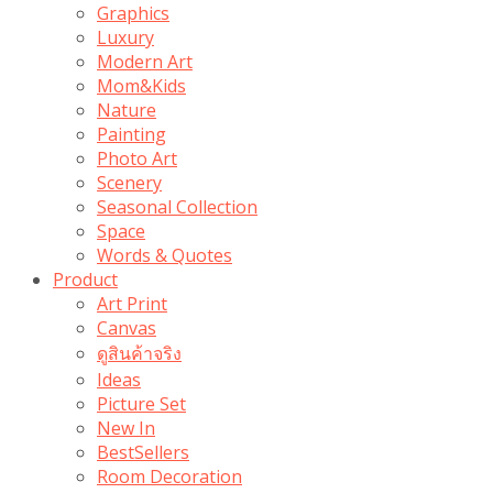
Graphics
Luxury
Modern Art
Mom&Kids
Nature
Painting
Photo Art
Scenery
Seasonal Collection
Space
Words & Quotes
Product
Art Print
Canvas
ดูสินค้าจริง
Ideas
Picture Set
New In
BestSellers
Room Decoration