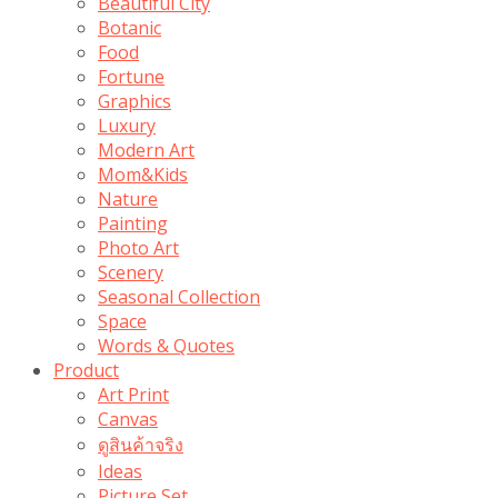
Beautiful City
Botanic
Food
Fortune
Graphics
Luxury
Modern Art
Mom&Kids
Nature
Painting
Photo Art
Scenery
Seasonal Collection
Space
Words & Quotes
Product
Art Print
Canvas
ดูสินค้าจริง
Ideas
Picture Set