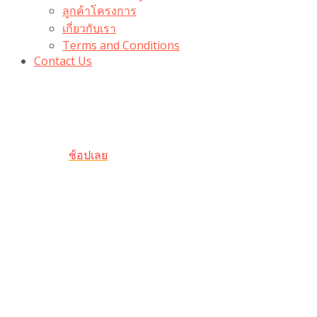
ลูกค้าโครงการ
เกี่ยวกับเรา
Terms and Conditions
Contact Us
รับเลยโค้ดส่วนลด 100 บาท
“100BUYTODAY” ใช้ได้ที่ตระกร้า
ถึง 31 ต.ค นี้
ช้อปเลย