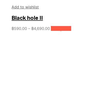
Add to wishlist
Black hole II
Price
This
฿
590.00
–
฿
4,690.00
เลือกรูปแบบ
product
range:
has
฿590.00
multiple
through
variants.
฿4,690.00
The
options
may
be
chosen
on
the
product
page