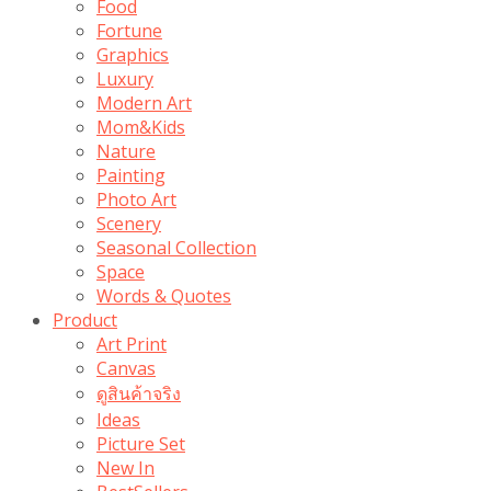
Food
Fortune
Graphics
Luxury
Modern Art
Mom&Kids
Nature
Painting
Photo Art
Scenery
Seasonal Collection
Space
Words & Quotes
Product
Art Print
Canvas
ดูสินค้าจริง
Ideas
Picture Set
New In