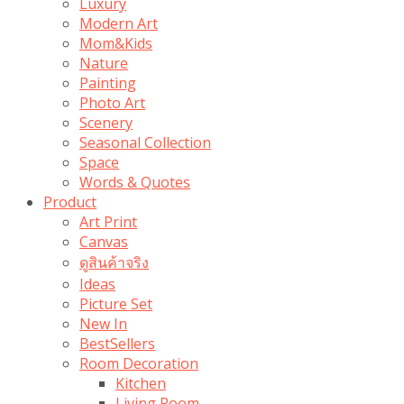
Luxury
Modern Art
Mom&Kids
Nature
Painting
Photo Art
Scenery
Seasonal Collection
Space
Words & Quotes
Product
Art Print
Canvas
ดูสินค้าจริง
Ideas
Picture Set
New In
BestSellers
Room Decoration
Kitchen
Living Room