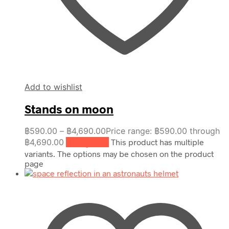
Add to wishlist
Stands on moon
฿
590.00
–
฿
4,690.00
Price range: ฿590.00 through
฿4,690.00
เลือกรูปแบบ
This product has multiple
variants. The options may be chosen on the product
page