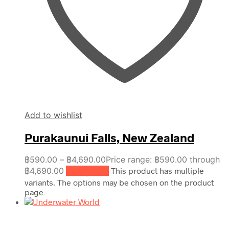
Add to wishlist
Purakaunui Falls, New Zealand
฿
590.00
–
฿
4,690.00
Price range: ฿590.00 through
฿4,690.00
เลือกรูปแบบ
This product has multiple
variants. The options may be chosen on the product
page