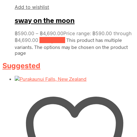
Add to wishlist
sway on the moon
฿
590.00
–
฿
4,690.00
Price range: ฿590.00 through
฿4,690.00
เลือกรูปแบบ
This product has multiple
variants. The options may be chosen on the product
page
Suggested