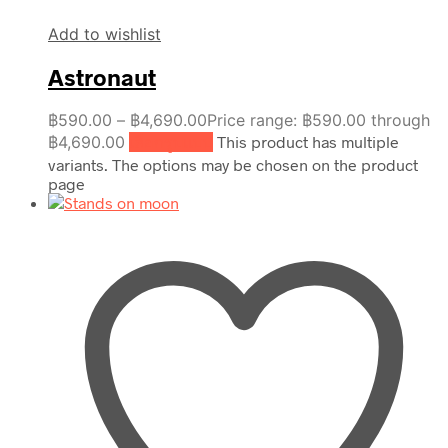
Add to wishlist
Astronaut
฿
590.00
–
฿
4,690.00
Price range: ฿590.00 through
฿4,690.00
เลือกรูปแบบ
This product has multiple
variants. The options may be chosen on the product
page