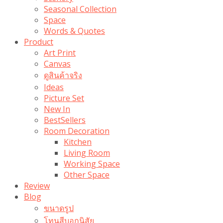
Seasonal Collection
Space
Words & Quotes
Product
Art Print
Canvas
ดูสินค้าจริง
Ideas
Picture Set
New In
BestSellers
Room Decoration
Kitchen
Living Room
Working Space
Other Space
Review
Blog
ขนาดรูป
โทนสีบอกนิสัย