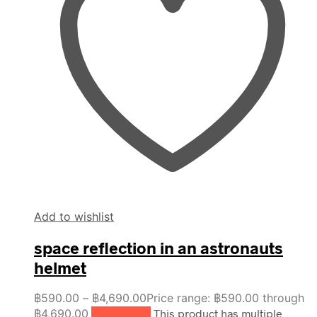
Add to wishlist
space reflection in an astronauts
helmet
฿
590.00
–
฿
4,690.00
Price range: ฿590.00 through
฿4,690.00
เลือกรูปแบบ
This product has multiple