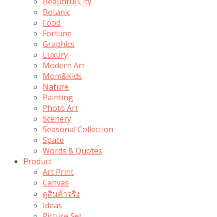
Beautiful City
Botanic
Food
Fortune
Graphics
Luxury
Modern Art
Mom&Kids
Nature
Painting
Photo Art
Scenery
Seasonal Collection
Space
Words & Quotes
Product
Art Print
Canvas
ดูสินค้าจริง
Ideas
Picture Set