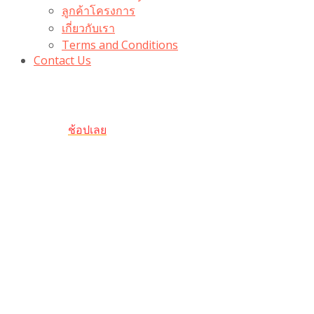
ลูกค้าโครงการ
เกี่ยวกับเรา
Terms and Conditions
Contact Us
รับเลยโค้ดส่วนลด 100 บาท
“100BUYTODAY” ใช้ได้ที่ตระกร้า
ถึง 31 ต.ค นี้
ช้อปเลย