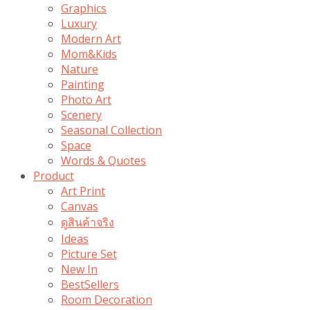
Graphics
Luxury
Modern Art
Mom&Kids
Nature
Painting
Photo Art
Scenery
Seasonal Collection
Space
Words & Quotes
Product
Art Print
Canvas
ดูสินค้าจริง
Ideas
Picture Set
New In
BestSellers
Room Decoration