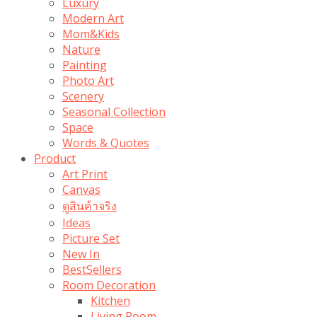
Luxury
Modern Art
Mom&Kids
Nature
Painting
Photo Art
Scenery
Seasonal Collection
Space
Words & Quotes
Product
Art Print
Canvas
ดูสินค้าจริง
Ideas
Picture Set
New In
BestSellers
Room Decoration
Kitchen
Living Room