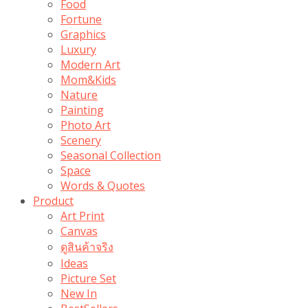
Food
Fortune
Graphics
Luxury
Modern Art
Mom&Kids
Nature
Painting
Photo Art
Scenery
Seasonal Collection
Space
Words & Quotes
Product
Art Print
Canvas
ดูสินค้าจริง
Ideas
Picture Set
New In