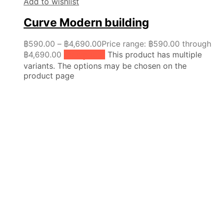
Add to wishlist
Curve Modern building
฿
590.00
–
฿
4,690.00
Price range: ฿590.00 through
฿4,690.00
เลือกรูปแบบ
This product has multiple
variants. The options may be chosen on the
product page