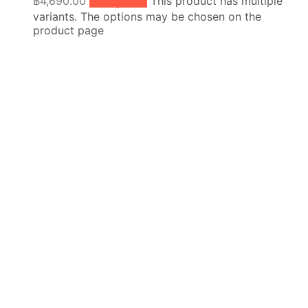
฿4,690.00
เลือกรูปแบบ
This product has multiple
variants. The options may be chosen on the
product page