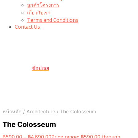
ลูกค้าโครงการ
เกี่ยวกับเรา
Terms and Conditions
Contact Us
รับเลยโค้ดส่วนลด 100 บาท
“100BUYTODAY” ใช้ได้ที่ตระกร้า
ถึง 31 ต.ค นี้
ช้อปเลย
หน้าหลัก
/
Architecture
/
The Colosseum
The Colosseum
฿
590.00
–
฿
4,690.00
Price range: ฿590.00 through