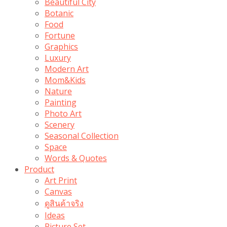
Beautiful City
Botanic
Food
Fortune
Graphics
Luxury
Modern Art
Mom&Kids
Nature
Painting
Photo Art
Scenery
Seasonal Collection
Space
Words & Quotes
Product
Art Print
Canvas
ดูสินค้าจริง
Ideas
Picture Set