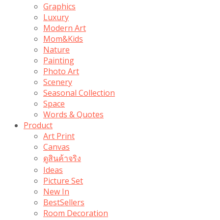
Graphics
Luxury
Modern Art
Mom&Kids
Nature
Painting
Photo Art
Scenery
Seasonal Collection
Space
Words & Quotes
Product
Art Print
Canvas
ดูสินค้าจริง
Ideas
Picture Set
New In
BestSellers
Room Decoration