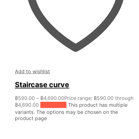
Add to wishlist
Staircase curve
฿
590.00
–
฿
4,690.00
Price range: ฿590.00 through
฿4,690.00
เลือกรูปแบบ
This product has multiple
variants. The options may be chosen on the
product page