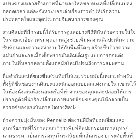
แปรงของเหลวสร้างภาพที่น่าหลงใหลของทะเลที่เปลี่ยนแปลง
ตลอดเวลา แต่ละจังหวะบอกเล่าเรื่องราวทำให้เกิดความ
ประหลาดใจและจุดประกายจินตนาการของคุณ
งานศิลปะที่มีกรอบนี้ได้รับการดูแลอย่างพิถีพิถันด้วยความใส่ใจ
ในรายละเอียด เฟรมคุณภาพสูงช่วยเพิ่มผลงานศิลปะเพิ่มความ
ซับซ้อนและความสง่างามให้กับพื้นที่ใด ๆ สร้างขึ้นด้วยความ
แม่นยำและกลเม็ดเด็ดพรายมันเติมเต็มรูปแบบการตกแต่ง
ภายในที่หลากหลายตั้งแต่สมัยใหม่ไปจนถึงการผสมผสาน
ดื่มด่ำกับเสน่ห์ของชิ้นส่วนที่เก๋ไก๋และร่วมสมัยนี้เหมาะสำหรับ
ทั้งผู้ที่ชื่นชอบงานศิลปะและนักออกแบบตกแต่งภายใน แขวนไว้
ในห้องนั่งเล่นห้องนอนหรือที่ทำงานของคุณและปล่อยให้การ
ปรากฏตัวที่น่ารักเปลี่ยนสภาพแวดล้อมของคุณให้กลายเป็น
สวรรค์ของแรงบันดาลใจทางศิลปะ
ด้วยความมุ่งมั่นของ Pennello ต่องานฝีมือที่ยอดเยี่ยมและ
สุนทรียภาพที่ไร้กาลเวลา “การพิมพ์ศิลปะกรอบมหาสมุทร/
นามธรรม” เป็นการลงทุนในรสนิยมที่กลั่นกรอง ยกระดับพื้นที่