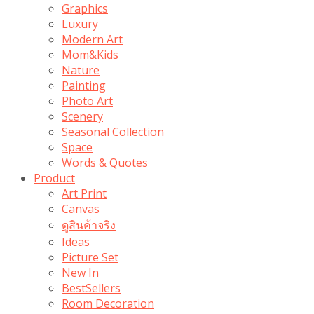
Graphics
Luxury
Modern Art
Mom&Kids
Nature
Painting
Photo Art
Scenery
Seasonal Collection
Space
Words & Quotes
Product
Art Print
Canvas
ดูสินค้าจริง
Ideas
Picture Set
New In
BestSellers
Room Decoration