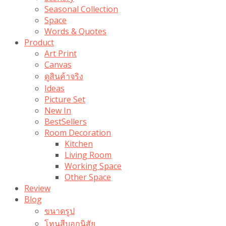
Seasonal Collection
Space
Words & Quotes
Product
Art Print
Canvas
ดูสินค้าจริง
Ideas
Picture Set
New In
BestSellers
Room Decoration
Kitchen
Living Room
Working Space
Other Space
Review
Blog
ขนาดรูป
โทนสีบอกนิสัย