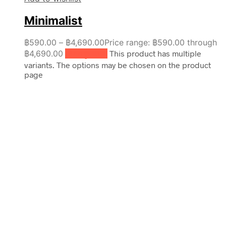
Minimalist
฿
590.00
–
฿
4,690.00
Price range: ฿590.00 through
฿4,690.00
เลือกรูปแบบ
This product has multiple
variants. The options may be chosen on the product
page