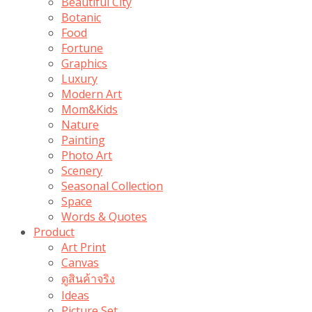
Beautiful City
Botanic
Food
Fortune
Graphics
Luxury
Modern Art
Mom&Kids
Nature
Painting
Photo Art
Scenery
Seasonal Collection
Space
Words & Quotes
Product
Art Print
Canvas
ดูสินค้าจริง
Ideas
Picture Set