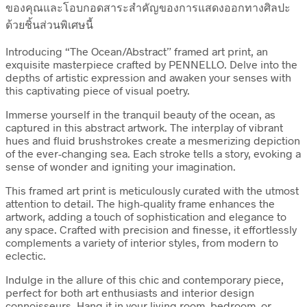
ของคุณและโอบกอดสาระสำคัญของการแสดงออกทางศิลปะ
ด้วยชิ้นส่วนพิเศษนี้
Introducing “The Ocean/Abstract” framed art print, an
exquisite masterpiece crafted by PENNELLO. Delve into the
depths of artistic expression and awaken your senses with
this captivating piece of visual poetry.
Immerse yourself in the tranquil beauty of the ocean, as
captured in this abstract artwork. The interplay of vibrant
hues and fluid brushstrokes create a mesmerizing depiction
of the ever-changing sea. Each stroke tells a story, evoking a
sense of wonder and igniting your imagination.
This framed art print is meticulously curated with the utmost
attention to detail. The high-quality frame enhances the
artwork, adding a touch of sophistication and elegance to
any space. Crafted with precision and finesse, it effortlessly
complements a variety of interior styles, from modern to
eclectic.
Indulge in the allure of this chic and contemporary piece,
perfect for both art enthusiasts and interior design
connoisseurs. Hang it in your living room, bedroom, or