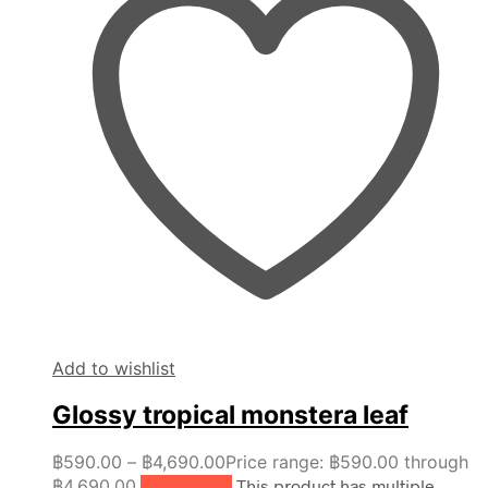
Add to wishlist
Glossy tropical monstera leaf
฿
590.00
–
฿
4,690.00
Price range: ฿590.00 through
฿4,690.00
เลือกรูปแบบ
This product has multiple